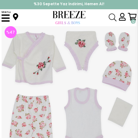
%30 Sepette Yaz İndirimi, Hemen Al!
İndirimlere ek %10 İndirimi Kap, Hemen Üye Ol!
Menu
Anasayfa
Kız Bebek
Hastane Çıkışı
Kız Bebek Hastane Çıkışı 10 lu Çiçek Desenli Nakışlı Ekru (0-3 Ay)
0
%
47
İndirim