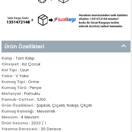
Ürün Özellikleri
Kalıp :
Tam Kalıp
Cinsiyet :
Kız Çocuk
Kol Tipi :
Uzun
Yaka :
V Yaka
Kumaş Tipi :
Örme
Kumaş Türü :
Penye
Materyal :
Pamuklu
Pamuk-Cotton :
%100
Ürün Özellikleri :
Şapkalı, Çiçekli, Nakışlı, Çıtçıtlı
Kumaş Kalınlığı :
Mevsimlik
Mevsim :
4 Mevsim
Ürün Sezonu :
2023 / 1
Yıkama Derecesi :
30 Derece