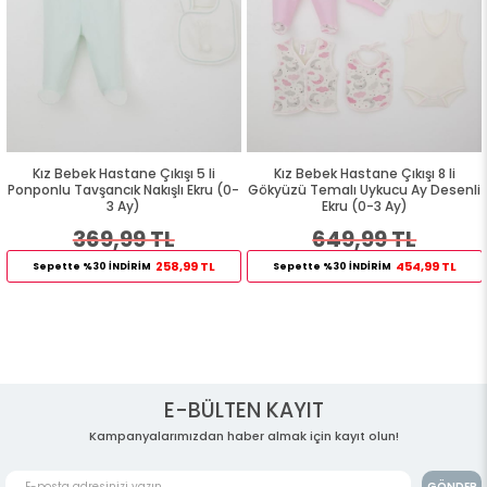
Kız Bebek Hastane Çıkışı 5 li
Kız Bebek Hastane Çıkışı 8 li
Ponponlu Tavşancık Nakışlı Ekru (0-
Gökyüzü Temalı Uykucu Ay Desenli
3 Ay)
Ekru (0-3 Ay)
369,99 TL
649,99 TL
258,99 TL
454,99 TL
Sepette %30 İNDİRİM
Sepette %30 İNDİRİM
E-BÜLTEN KAYIT
Kampanyalarımızdan haber almak için kayıt olun!
GÖNDER