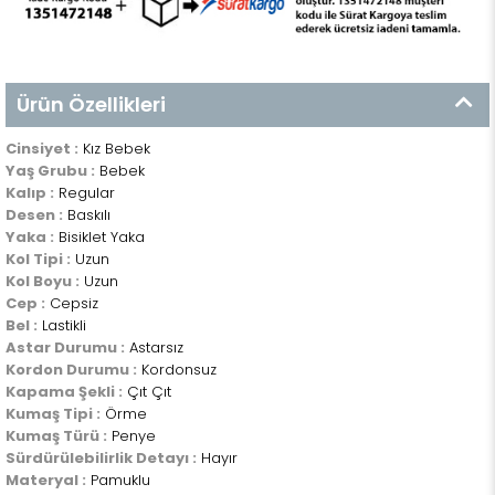
Ürün Özellikleri
Cinsiyet :
Kız Bebek
Yaş Grubu :
Bebek
Kalıp :
Regular
Desen :
Baskılı
Yaka :
Bisiklet Yaka
Kol Tipi :
Uzun
Kol Boyu :
Uzun
Cep :
Cepsiz
Bel :
Lastikli
Astar Durumu :
Astarsız
Kordon Durumu :
Kordonsuz
Kapama Şekli :
Çıt Çıt
Kumaş Tipi :
Örme
Kumaş Türü :
Penye
Sürdürülebilirlik Detayı :
Hayır
Materyal :
Pamuklu