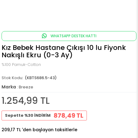
WHATSAPP DESTEK HATTI
Kız Bebek Hastane Çıkışı 10 lu Fiyonk
Nakışlı Ekru (0-3 Ay)
%100 Pamuk-Cotton
(KBTS686.5-43)
Marka
:
Breeze
1.254,99 TL
878,49 TL
Sepette %30 İNDİRİM
209,17 TL
'den başlayan taksitlerle