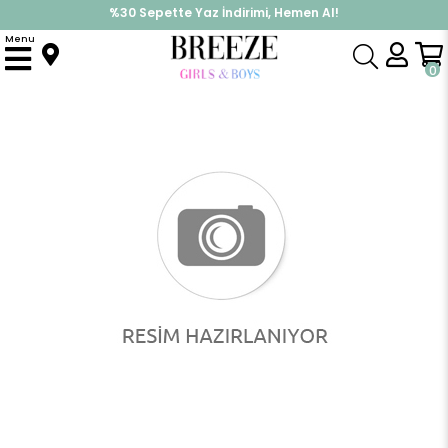
%30 Sepette Yaz İndirimi, Hemen Al!
İndirimlere ek %10 İndirimi Kap, Hemen Üye Ol!
Menu
Anasayfa
Kız Bebek
Hastane Çıkışı
Kız Bebek Hastane Çıkışı 10 lu Fiyonk Nakışlı Ekru (0-3 Ay)
0