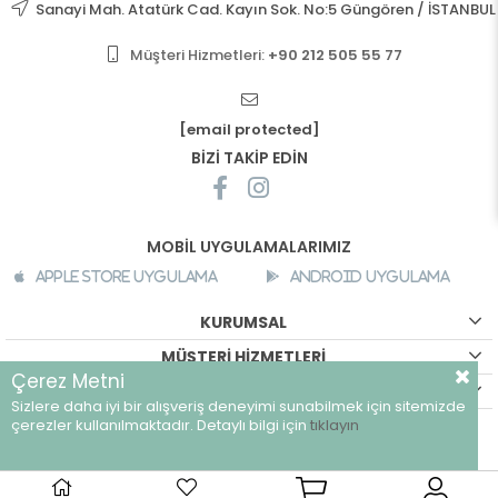
Sanayi Mah. Atatürk Cad. Kayın Sok. No:5 Güngören / İSTANBUL
Müşteri Hizmetleri:
+90 212 505 55 77
[email protected]
BİZİ TAKİP EDİN
MOBİL UYGULAMALARIMIZ
Apple Store Uygulama
Android Uygulama
KURUMSAL
MÜŞTERİ HİZMETLERİ
Çerez Metni
ALIŞVERİŞ BİLGİLERİ
Sizlere daha iyi bir alışveriş deneyimi sunabilmek için sitemizde
©
breeze.com.tr - Tüm hakları saklıdır.
çerezler kullanılmaktadır. Detaylı bilgi için
tıklayın