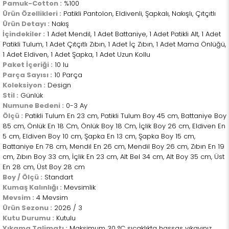
Pamuk-Cotton :
%100
Ürün Özellikleri :
Patikli Pantolon, Eldivenli, Şapkalı, Nakışlı, Çıtçıtlı
Ürün Detayı :
Nakış
İçindekiler :
1 Adet Mendil, 1 Adet Battaniye, 1 Adet Patikli Alt, 1 Adet
Patikli Tulum, 1 Adet Çıtçıtlı Zıbın, 1 Adet İç Zıbın, 1 Adet Mama Önlüğü,
1 Adet Eldiven, 1 Adet Şapka, 1 Adet Uzun Kollu
Paket İçeriği :
10 lu
Parça Sayısı :
10 Parça
Koleksiyon :
Design
Stil :
Günlük
Numune Bedeni :
0-3 Ay
Ölçü :
Patikli Tulum En 23 cm, Patikli Tulum Boy 45 cm, Battaniye Boy
85 cm, Önlük En 18 Cm, Önlük Boy 18 Cm, İçlik Boy 26 cm, Eldiven En
5 cm, Eldiven Boy 10 cm, Şapka En 13 cm, Şapka Boy 15 cm,
Battaniye En 78 cm, Mendil En 26 cm, Mendil Boy 26 cm, Zıbın En 19
cm, Zıbın Boy 33 cm, İçlik En 23 cm, Alt Bel 34 cm, Alt Boy 35 cm, Üst
En 28 cm, Üst Boy 28 cm
Boy / Ölçü :
Standart
Kumaş Kalınlığı :
Mevsimlik
Mevsim :
4 Mevsim
Ürün Sezonu :
2026 / 3
Kutu Durumu :
Kutulu
Yıkama Talimatı :
Maksimum 30 °C sıcaklıkta hassas yıkayınız.