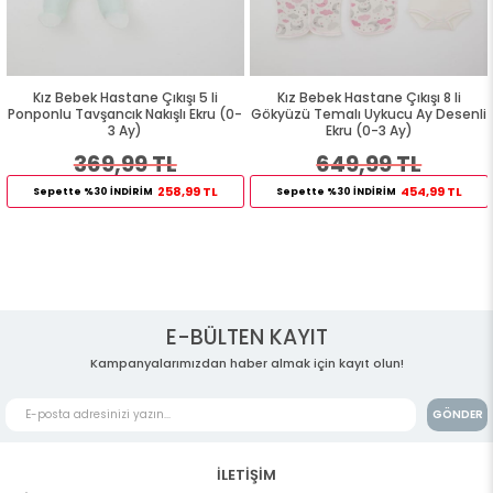
Kız Bebek Hastane Çıkışı 5 li
Kız Bebek Hastane Çıkışı 8 li
Ponponlu Tavşancık Nakışlı Ekru (0-
Gökyüzü Temalı Uykucu Ay Desenli
3 Ay)
Ekru (0-3 Ay)
369,99 TL
649,99 TL
258,99 TL
454,99 TL
Sepette %30 İNDİRİM
Sepette %30 İNDİRİM
E-BÜLTEN KAYIT
Kampanyalarımızdan haber almak için kayıt olun!
GÖNDER
İLETİŞİM