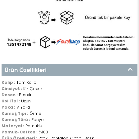
Ürün Özellikleri
Kalıp :
Tam Kalıp
Cinsiyet :
Kız Çocuk
Desen :
Baskılı
Kol Tipi :
Uzun
Yaka :
V Yaka
Kumaş Tipi :
Örme
Kumaş Türü :
Penye
Materyal :
Pamuklu
Pamuk-Cotton :
%100
Ürün Özellikleri :
Patikli Pantalon, Çıtçıtlı, Baskılı