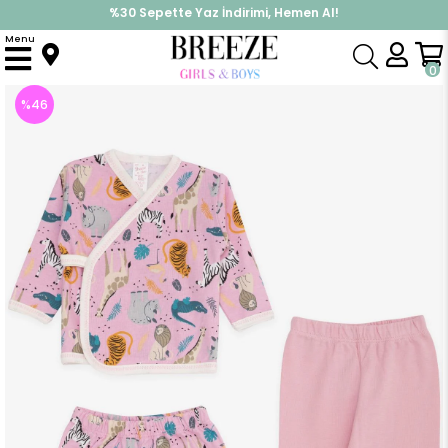
%30 Sepette Yaz İndirimi, Hemen Al!
İndirimlere ek %10 İndirimi Kap, Hemen Üye Ol!
Menu
Anasayfa
Kız Bebek
Hastane Çıkışı
Kız Bebek Hastane Çıkışı 3 lü Hayvanlar Alemi Desenli Pembe (4 Ay)
0
%
46
İndirim