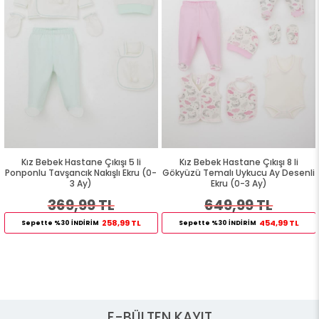
Kız Bebek Hastane Çıkışı 5 li
Kız Bebek Hastane Çıkışı 8 li
Ponponlu Tavşancık Nakışlı Ekru (0-
Gökyüzü Temalı Uykucu Ay Desenli
3 Ay)
Ekru (0-3 Ay)
369,99 TL
649,99 TL
258,99 TL
454,99 TL
Sepette %30 İNDİRİM
Sepette %30 İNDİRİM
E-BÜLTEN KAYIT