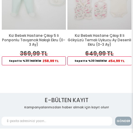
Kız Bebek Hastane Çıkışı 5 li
Kız Bebek Hastane Çıkışı 8 li
Ponponlu Tavşancık Nakışlı Ekru (0-
Gökyüzü Temalı Uykucu Ay Desenli
3 Ay)
Ekru (0-3 Ay)
369,99 TL
649,99 TL
258,99 TL
454,99 TL
Sepette %30 İNDİRİM
Sepette %30 İNDİRİM
E-BÜLTEN KAYIT
Kampanyalarımızdan haber almak için kayıt olun!
GÖNDER