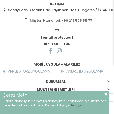
İLETİŞİM
Sanayi Mah. Atatürk Cad. Kayın Sok. No:5 Güngören / İSTANBUL
Müşteri Hizmetleri:
+90 212 505 55 77
[email protected]
BİZİ TAKİP EDİN
MOBİL UYGULAMALARIMIZ
Apple Store Uygulama
Android Uygulama
KURUMSAL
MÜŞTERİ HİZMETLERİ
Çerez Metni
ALIŞVERİŞ BİLGİLERİ
Sizlere daha iyi bir alışveriş deneyimi sunabilmek için sitemizde
©
breeze.com.tr - Tüm hakları saklıdır.
çerezler kullanılmaktadır. Detaylı bilgi için
tıklayın