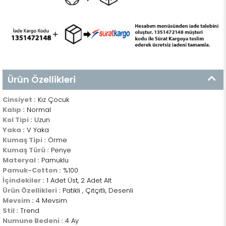
Ürün Özellikleri
Cinsiyet :
Kız Çocuk
Kalıp :
Normal
Kol Tipi :
Uzun
Yaka :
V Yaka
Kumaş Tipi :
Örme
Kumaş Türü :
Penye
Materyal :
Pamuklu
Pamuk-Cotton :
%100
İçindekiler :
1 Adet Üst, 2 Adet Alt
Ürün Özellikleri :
Patikli , Çıtçıtlı, Desenli
Mevsim :
4 Mevsim
Stil :
Trend
Numune Bedeni :
4 Ay