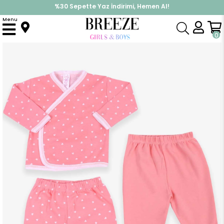
%30 Sepette Yaz İndirimi, Hemen Al!
İndirimlere ek %10 İndirimi Kap, Hemen Üye Ol!
Menu
Anasayfa
Kız Bebek
Hastane Çıkışı
Kız Bebek Hastane Çıkışı 3 lü Kalp Desenli Desenli Somon (4 Ay)
0