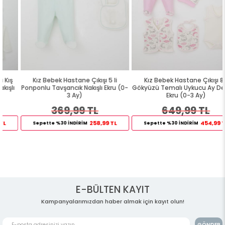
Kız Bebek Hastane Çıkışı 5 li
Kız Bebek Hastane Çıkışı 8 li
Ponponlu Tavşancık Nakışlı Ekru (0-
Gökyüzü Temalı Uykucu Ay Desenli
3 Ay)
Ekru (0-3 Ay)
369,99 TL
649,99 TL
258,99 TL
454,99 TL
Sepette %30 İNDİRİM
Sepette %30 İNDİRİM
E-BÜLTEN KAYIT
Kampanyalarımızdan haber almak için kayıt olun!
GÖNDER