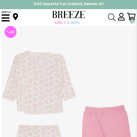
%30 Sepette Yaz İndirimi, Hemen Al!
İndirimlere ek %10 İndirimi Kap, Hemen Üye Ol!
Menu
Anasayfa
Kız Bebek
Hastane Çıkışı
Kız Bebek Hastane Çıkışı 3 lü Sevimli Bebek Ayıcık Desenli Beyaz (4 Ay)
0
%
46
İndirim