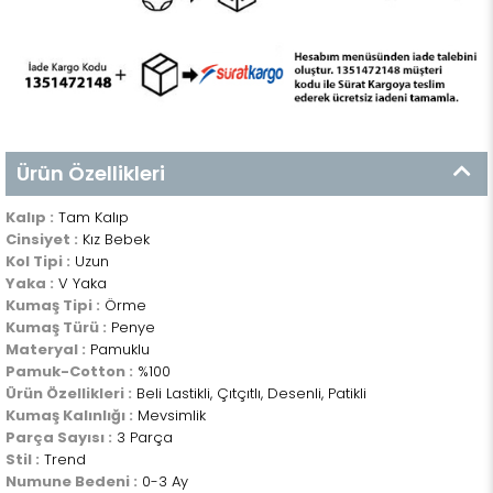
Ürün Özellikleri
Kalıp :
Tam Kalıp
Cinsiyet :
Kız Bebek
Kol Tipi :
Uzun
Yaka :
V Yaka
Kumaş Tipi :
Örme
Kumaş Türü :
Penye
Materyal :
Pamuklu
Pamuk-Cotton :
%100
Ürün Özellikleri :
Beli Lastikli, Çıtçıtlı, Desenli, Patikli
Kumaş Kalınlığı :
Mevsimlik
Parça Sayısı :
3 Parça
Stil :
Trend
Numune Bedeni :
0-3 Ay