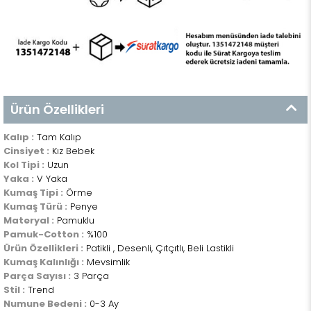
Ürün Özellikleri
Kalıp :
Tam Kalıp
Cinsiyet :
Kız Bebek
Kol Tipi :
Uzun
Yaka :
V Yaka
Kumaş Tipi :
Örme
Kumaş Türü :
Penye
Materyal :
Pamuklu
Pamuk-Cotton :
%100
Ürün Özellikleri :
Patikli , Desenli, Çıtçıtlı, Beli Lastikli
Kumaş Kalınlığı :
Mevsimlik
Parça Sayısı :
3 Parça
Stil :
Trend
Numune Bedeni :
0-3 Ay