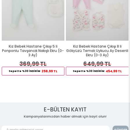
Kız Bebek Hastane Çıkışı 5 li
Kız Bebek Hastane Çıkışı 8 li
Ponponlu Tavşancık Nakışlı Ekru (0-
Gökyüzü Temalı Uykucu Ay Desenli
3 Ay)
Ekru (0-3 Ay)
369,99 TL
649,99 TL
258,99 TL
454,99 TL
Sepette %30 İNDİRİM
Sepette %30 İNDİRİM
E-BÜLTEN KAYIT
Kampanyalarımızdan haber almak için kayıt olun!
GÖNDER