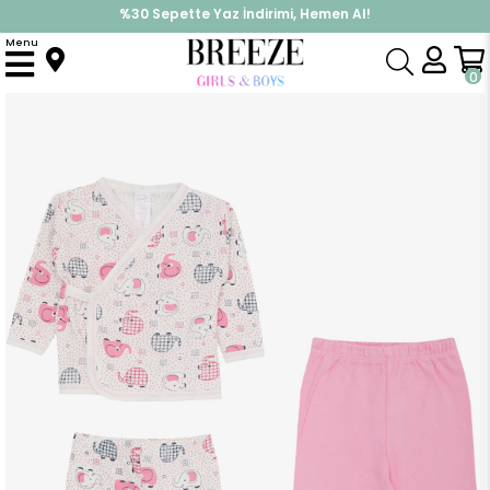
%30 Sepette Yaz İndirimi, Hemen Al!
İndirimlere ek %10 İndirimi Kap, Hemen Üye Ol!
Menu
Anasayfa
Kız Bebek
Hastane Çıkışı
Kız Bebek Hastane Çıkışı 3 lü Sevimli Bebek Fil Desenli Beyaz (0-4 Ay)
0