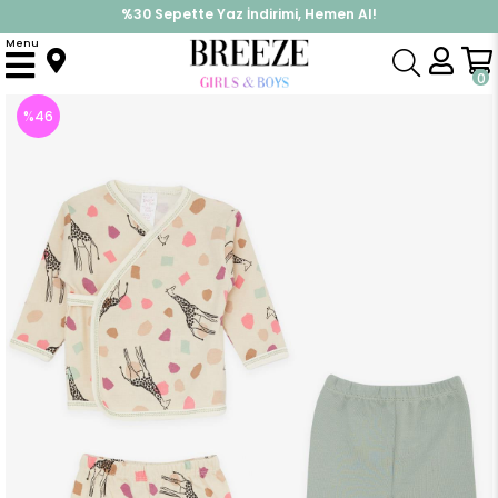
%30 Sepette Yaz İndirimi, Hemen Al!
İndirimlere ek %10 İndirimi Kap, Hemen Üye Ol!
Menu
Anasayfa
Kız Bebek
Hastane Çıkışı
Kız Bebek Hastane Çıkışı 3 lü Zürafa Desenli Bej (4 Ay)
0
%
46
İndirim