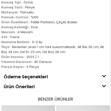
Kumaş Tipi :
Örme
Kumaş Türü :
Penye
Materyal :
Pamuklu
Pamuk-Cotton :
%100
Ürün Özellikleri :
Patikli Pantalon, Çıtçıtlı, Baskılı
Kumaş Kalınlığı :
İnce
Mevsim :
4 Mevsim
Stil :
Trend
Numune Bedeni :
0-3 Ay
Ölçü :
Bedenler arası 1 cm fark bulunmaktadır., Alt Bel 36 cm, Alt
Boy 34 cm, Üst En 23 cm, Üst Boy 28 cm
Ürün Sezonu :
2023 / 1
Yıkama Derecesi :
40 Derece
Parça Sayısı :
3 Parça
Ödeme Seçenekleri
Ürün Önerileri
BENZER ÜRÜNLER