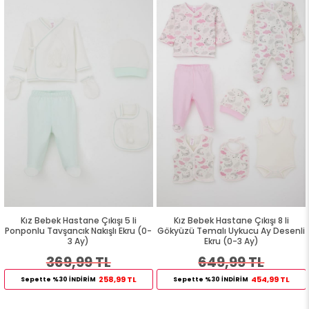
Kız Bebek Hastane Çıkışı 5 li
Kız Bebek Hastane Çıkışı 8 li
Ponponlu Tavşancık Nakışlı Ekru (0-
Gökyüzü Temalı Uykucu Ay Desenli
3 Ay)
Ekru (0-3 Ay)
369,99 TL
649,99 TL
258,99 TL
454,99 TL
Sepette %30 İNDİRİM
Sepette %30 İNDİRİM