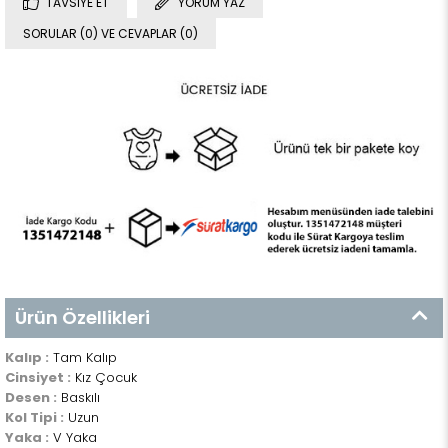
TAVSIYE ET
YORUM YAZ
SORULAR (0) VE CEVAPLAR (0)
Ürün Özellikleri
Kalıp :
Tam Kalıp
Cinsiyet :
Kız Çocuk
Desen :
Baskılı
Kol Tipi :
Uzun
Yaka :
V Yaka