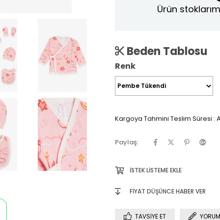
Ürün stoklarım
Beden Tablosu
Renk
Kargoya Tahmini Teslim Süresi
:
A
Paylaş:
İSTEK LISTEME EKLE
FIYAT DÜŞÜNCE HABER VER
TAVSIYE ET
YORUM