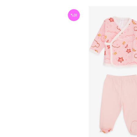
%
31
İndirim