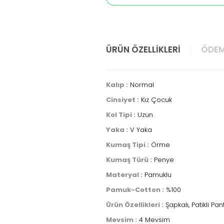
ÜRÜN ÖZELLIKLERI
ÖDEM
Kalıp :
Normal
Cinsiyet :
Kız Çocuk
Kol Tipi :
Uzun
Yaka :
V Yaka
Kumaş Tipi :
Örme
Kumaş Türü :
Penye
Materyal :
Pamuklu
Pamuk-Cotton :
%100
Ürün Özellikleri :
Şapkalı, Patikli Pant
Mevsim :
4 Mevsim