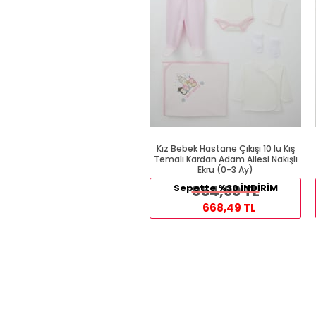
Kız Bebek Hastane Çıkışı 10 lu Kış
Temalı Kardan Adam Ailesi Nakışlı
Ekru (0-3 Ay)
Sepette %30 İNDİRİM
954,99 TL
668,49 TL