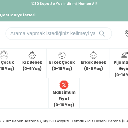
%30 Sepette Yaz İndirimi, Hemen Al!
İndirimlere ek %10 İndirimi Kap, Hemen Üye Ol!
 Çocuk Kıyafetleri
z Çocuk
Kız Bebek
Erkek Çocuk
Erkek Bebek
Pijama 
16 Yaş)
(0-6 Yaş)
(0-16 Yaş)
(0-6 Yaş)
Giy
(0-14 
Maksimum
Fiyat
(0-16 Yaş)
ı
Kız Bebek Hastane Çıkışı 5 li Gökyüzü Temalı Yıldız Desenli Pembe (3 