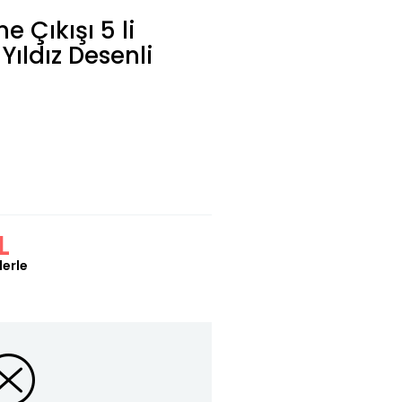
 Çıkışı 5 li
ıldız Desenli
L
lerle