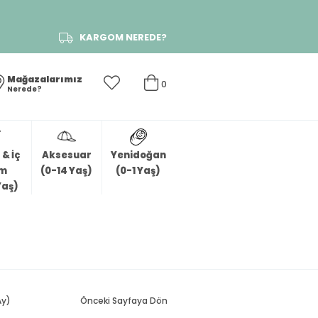
KARGOM NEREDE?
Mağazalarımız
0
Nerede?
& İç
Aksesuar
Yenidoğan
im
(0-14 Yaş)
(0-1 Yaş)
Yaş)
Ay)
Önceki Sayfaya Dön