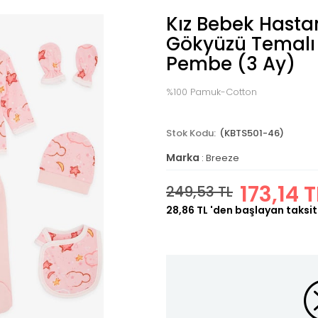
Kız Bebek Hastane
Gökyüzü Temalı Y
Pembe (3 Ay)
%100 Pamuk-Cotton
(KBTS501-46)
Marka
:
Breeze
173,14 T
249,53 TL
28,86 TL
'den başlayan taksit