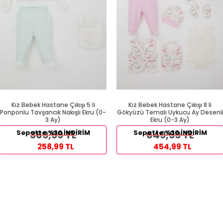
Kız Bebek Hastane Çıkışı 5 li
Kız Bebek Hastane Çıkışı 8 li
Ponponlu Tavşancık Nakışlı Ekru (0-
Gökyüzü Temalı Uykucu Ay Desenl
3 Ay)
Ekru (0-3 Ay)
Sepette %30 İNDİRİM
369,99 TL
Sepette %30 İNDİRİM
649,99 TL
258,99 TL
454,99 TL