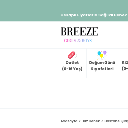
Hesaplı Fiyatlarla Sağlıklı Bebek
Kı
Outlet
Doğum Günü
(0-
(0-16 Yaş)
Kıyafetleri
Anasayfa
Kız Bebek
Hastane Çıkış