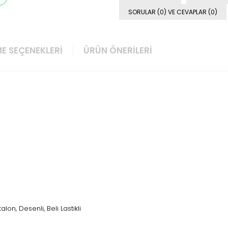
SORULAR (0) VE CEVAPLAR (0)
E SEÇENEKLERI
ÜRÜN ÖNERILERI
alon, Desenli, Beli Lastikli