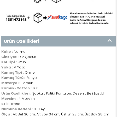
Ürün Özellikleri
Kalıp :
Normal
Cinsiyet :
Kız Çocuk
Kol Tipi :
Uzun
Yaka :
V Yaka
Kumaş Tipi :
Örme
Kumaş Türü :
Penye
Materyal :
Pamuklu
Pamuk-Cotton :
%100
Ürün Özellikleri :
Şapkalı, Patikli Pantalon, Desenli, Beli Lastikli
Mevsim :
4 Mevsim
Stil :
Trend
Numune Bedeni :
0-3 Ay
Ölçü :
Alt Bel 36 cm, Alt Boy 34 cm, Üst En 23 cm, Üst Boy 28 cm