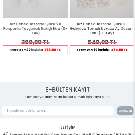
Kız Bebek Hastane Çıkışı 5 li
Kız Bebek Hastane Çıkışı 8 li
Ponponlu Tavşancık Nakışlı Ekru (0-
Gökyüzü Temalı Uykucu Ay Desenli
3 Ay)
Ekru (0-3 Ay)
369,99 TL
649,99 TL
258,99 TL
454,99 TL
Sepette %30 İNDİRİM
Sepette %30 İNDİRİM
E-BÜLTEN KAYIT
Kampanyalarımızdan haber almak için kayıt olun!
GÖNDER
İLETİŞİM
Sanayi Mah. Atatürk Cad. Kayın Sok. No:5 Güngören / İSTANBUL