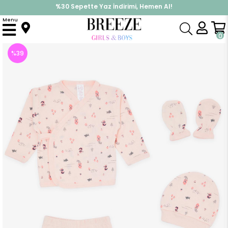
%30 Sepette Yaz İndirimi, Hemen Al!
İndirimlere ek %10 İndirimi Kap, Hemen Üye Ol!
Menu
Anasayfa
Kız Bebek
Hastane Çıkışı
Kız Bebek Hastane Çıkışı 5 li Kız Baskılı Doğa Temalı Somon (0-3 Ay)
0
%
39
İndirim