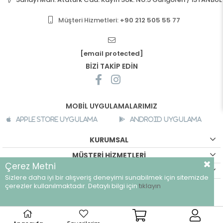
Müşteri Hizmetleri:
+90 212 505 55 77
[email protected]
BİZİ TAKİP EDİN
MOBİL UYGULAMALARIMIZ
Apple Store Uygulama
Android Uygulama
KURUMSAL
MÜŞTERİ HİZMETLERİ
Çerez Metni
ALIŞVERİŞ BİLGİLERİ
Sizlere daha iyi bir alışveriş deneyimi sunabilmek için sitemizde
©
breeze.com.tr - Tüm hakları saklıdır.
çerezler kullanılmaktadır. Detaylı bilgi için
tıklayın