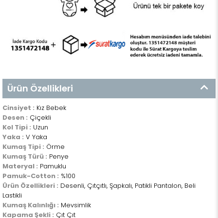
Ürün Özellikleri
Cinsiyet :
Kız Bebek
Desen :
Çiçekli
Kol Tipi :
Uzun
Yaka :
V Yaka
Kumaş Tipi :
Örme
Kumaş Türü :
Penye
Materyal :
Pamuklu
Pamuk-Cotton :
%100
Ürün Özellikleri :
Desenli, Çıtçıtlı, Şapkalı, Patikli Pantalon, Beli
Lastikli
Kumaş Kalınlığı :
Mevsimlik
Kapama Şekli :
Çıt Çıt