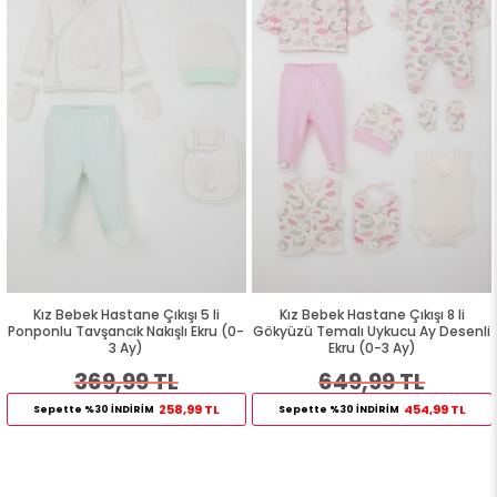
Kız Bebek Hastane Çıkışı 5 li
Kız Bebek Hastane Çıkışı 8 li
Ponponlu Tavşancık Nakışlı Ekru (0-
Gökyüzü Temalı Uykucu Ay Desenli
3 Ay)
Ekru (0-3 Ay)
369,99 TL
649,99 TL
258,99 TL
454,99 TL
Sepette %30 İNDİRİM
Sepette %30 İNDİRİM