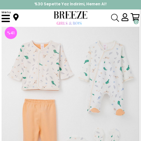
%30 Sepette Yaz İndirimi, Hemen Al!
İndirimlere ek %10 İndirimi Kap, Hemen Üye Ol!
Menu
Anasayfa
Kız Bebek
Hastane Çıkışı
Kız Bebek Hastane Çıkışı 8 li Bahar Temalı Sevimli Minik Serçe Desenli Ekru (0-3 Ay)
0
%
41
İndirim