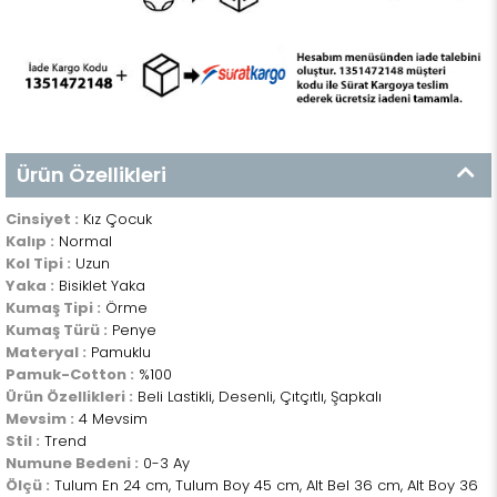
Ürün Özellikleri
Cinsiyet :
Kız Çocuk
Kalıp :
Normal
Kol Tipi :
Uzun
Yaka :
Bisiklet Yaka
Kumaş Tipi :
Örme
Kumaş Türü :
Penye
Materyal :
Pamuklu
Pamuk-Cotton :
%100
Ürün Özellikleri :
Beli Lastikli, Desenli, Çıtçıtlı, Şapkalı
Mevsim :
4 Mevsim
Stil :
Trend
Numune Bedeni :
0-3 Ay
Ölçü :
Tulum En 24 cm, Tulum Boy 45 cm, Alt Bel 36 cm, Alt Boy 36