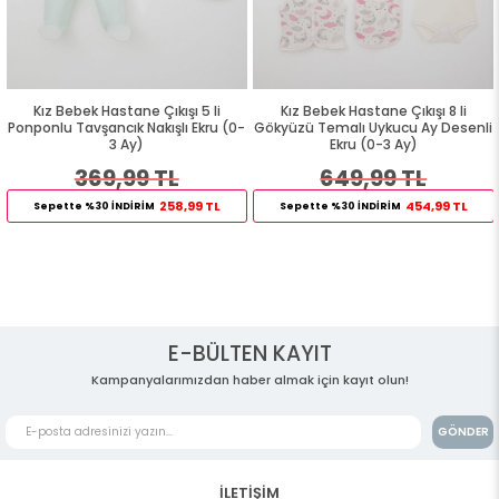
Kız Bebek Hastane Çıkışı 5 li
Kız Bebek Hastane Çıkışı 8 li
Ponponlu Tavşancık Nakışlı Ekru (0-
Gökyüzü Temalı Uykucu Ay Desenli
3 Ay)
Ekru (0-3 Ay)
369,99 TL
649,99 TL
258,99 TL
454,99 TL
Sepette %30 İNDİRİM
Sepette %30 İNDİRİM
E-BÜLTEN KAYIT
Kampanyalarımızdan haber almak için kayıt olun!
GÖNDER
İLETİŞİM