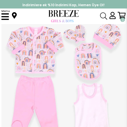
İndirimlere ek %10 İndirimi Kap, Hemen Üye Ol!
%30 Sepette Yaz İndirimi, Hemen Al!
Menu
Anasayfa
Kız Bebek
Hastane Çıkışı
Kız Bebek Hastane Çıkışı 8 li Gökkuşağı Desenli Pudra (0-3 Ay)
0