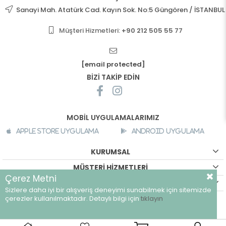
Sanayi Mah. Atatürk Cad. Kayın Sok. No:5 Güngören / İSTANBUL
Müşteri Hizmetleri:
+90 212 505 55 77
[email protected]
BİZİ TAKİP EDİN
MOBİL UYGULAMALARIMIZ
Apple Store Uygulama
Android Uygulama
KURUMSAL
MÜŞTERİ HİZMETLERİ
Çerez Metni
ALIŞVERİŞ BİLGİLERİ
Sizlere daha iyi bir alışveriş deneyimi sunabilmek için sitemizde
©
breeze.com.tr - Tüm hakları saklıdır.
çerezler kullanılmaktadır. Detaylı bilgi için
tıklayın