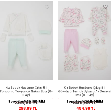
Kız Bebek Hastane Çıkışı 5 li
Kız Bebek Hastane Çıkışı 8 li
Ponponlu Tavşancık Nakışlı Ekru (0-
Gökyüzü Temalı Uykucu Ay Desenl
3 Ay)
Ekru (0-3 Ay)
Sepette %30 İNDİRİM
369,99 TL
Sepette %30 İNDİRİM
649,99 TL
258,99 TL
454,99 TL