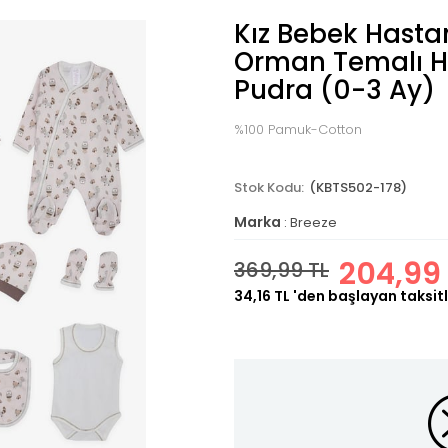
Kız Bebek Hastane
Orman Temalı H
Pudra (0-3 Ay)
%100 Pamuk-Cotton
(KBTS502-178)
Marka
:
Breeze
204,99 
369,99 TL
34,16 TL
'den başlayan taksitl