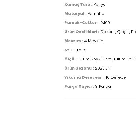
Kumaş Türü :
Penye
Materyal :
Pamuklu
Pamuk-Cotton :
%100
Ürün Özellikleri :
Desenli, Çıtçıtlı, Be
Mevsim :
4 Mevsim
Stil :
Trend
Ölçü :
Tulum Boy 45 cm, Tulum En 24 
Ürün Sezonu :
2023 / 1
Yıkama Derecesi :
40 Derece
Parça Sayısı :
8 Parça