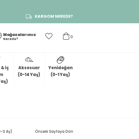
KARGOM NEREDE?
Mağazalarımız
0
Nerede?
& İç
Aksesuar
Yenidoğan
im
(0-14 Yaş)
(0-1 Yaş)
Yaş)
0-3 Ay)
Önceki Sayfaya Dön