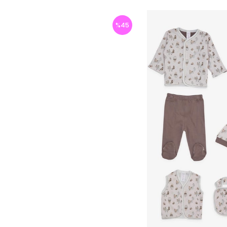
%
45
İndirim