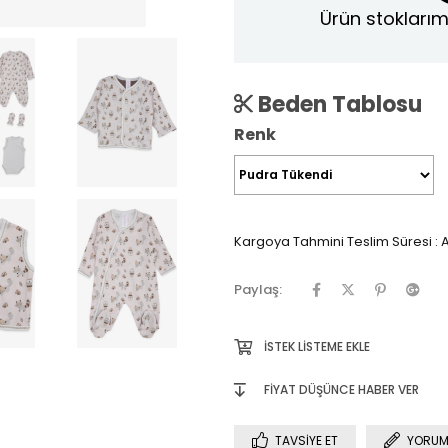
Ürün stoklarım
Beden Tablosu
Renk
Kargoya Tahmini Teslim Süresi
:
A
Paylaş:
İSTEK LISTEME EKLE
FIYAT DÜŞÜNCE HABER VER
TAVSIYE ET
YORUM