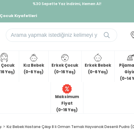
%30 Sepette Yaz İndirimi, Hemen Al!
İndirimlere ek %10 İndirimi Kap, Hemen Üye Ol!
 Çocuk Kıyafetleri
z Çocuk
Kız Bebek
Erkek Çocuk
Erkek Bebek
Pijama 
16 Yaş)
(0-6 Yaş)
(0-16 Yaş)
(0-6 Yaş)
Giy
(0-14 
Maksimum
Fiyat
(0-16 Yaş)
ı
Kız Bebek Hastane Çıkışı 8 li Orman Temalı Hayvancık Desenli Pudra (