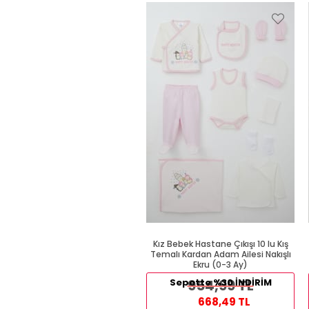
Kız Bebek Hastane Çıkışı 10 lu Kış
Temalı Kardan Adam Ailesi Nakışlı
Ekru (0-3 Ay)
Sepette %30 İNDİRİM
954,99 TL
668,49 TL