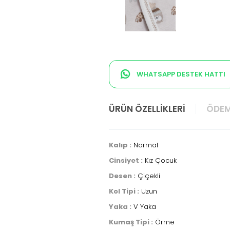
WHATSAPP DESTEK HATTI
ÜRÜN ÖZELLIKLERI
ÖDEM
Kalıp :
Normal
Cinsiyet :
Kız Çocuk
Desen :
Çiçekli
Kol Tipi :
Uzun
Yaka :
V Yaka
Kumaş Tipi :
Örme