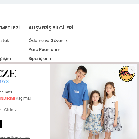
ZMETLERİ
ALIŞVERİŞ BİLGİLERİ
stek
Ödeme ve Güvenlik
Para Puanlarım
eğişim
Siparişlerim
lerim
Kargo Takip
İade Taleplerim