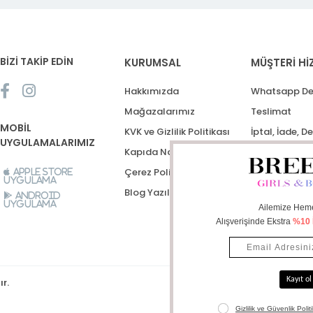
BİZİ TAKİP EDİN
KURUMSAL
MÜŞTERİ Hİ
Hakkımızda
Whatsapp De
Mağazalarımız
Teslimat
MOBİL
KVK ve Gizlilik Politikası
İptal, İade, D
UYGULAMALARIMIZ
Kapıda Nakit Ödeme
Destek Talep
Çerez Politikası
Apple Store
Uygulama
Blog Yazıları
Android
Uygulama
ır.