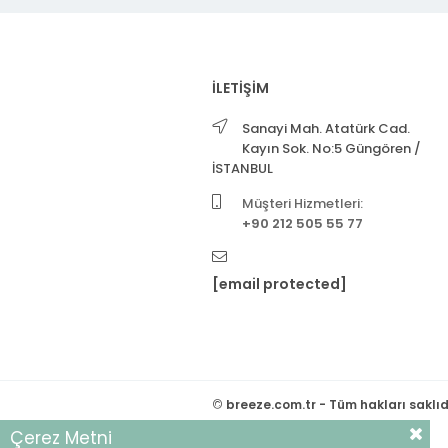
İLETİŞİM
Sanayi Mah. Atatürk Cad.
Kayın Sok. No:5 Güngören /
İSTANBUL
Müşteri Hizmetleri:
+90 212 505 55 77
[email protected]
©
breeze.com.tr - Tüm hakları saklıd
Çerez Metni