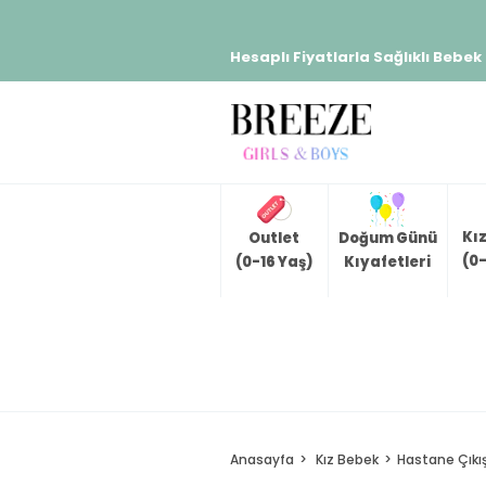
Hesaplı Fiyatlarla Sağlıklı Bebek
Kı
Outlet
Doğum Günü
(0-
(0-16 Yaş)
Kıyafetleri
Anasayfa
Kız Bebek
Hastane Çıkış