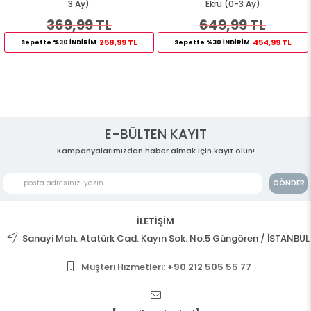
3 Ay)
Ekru (0-3 Ay)
369,99 TL
649,99 TL
258,99 TL
454,99 TL
Sepette %30 İNDİRİM
Sepette %30 İNDİRİM
E-BÜLTEN KAYIT
Kampanyalarımızdan haber almak için kayıt olun!
GÖNDER
İLETİŞİM
Sanayi Mah. Atatürk Cad. Kayın Sok. No:5 Güngören / İSTANBUL
Müşteri Hizmetleri:
+90 212 505 55 77