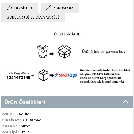
TAVSIYE ET
YORUM YAZ
SORULAR (0) VE CEVAPLAR (0)
Ürün Özellikleri
Kalıp :
Regular
Cinsiyet :
Kız Bebek
Desen :
Animal
Kol Tipi :
Uzun