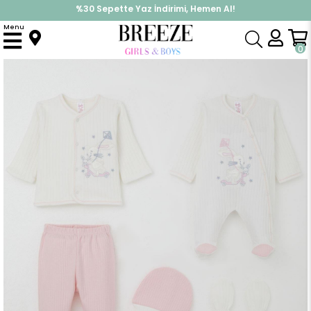
%30 Sepette Yaz İndirimi, Hemen Al!
İndirimlere ek %10 İndirimi Kap, Hemen Üye Ol!
Menu
Anasayfa
Kız Bebek
Hastane Çıkışı
Kız Bebek Hastane Çıkışı 8 li Scooter Perisi Uçurtma Uçuran Tavşancık Nakışlı Beyaz (0-3 Ay)
0