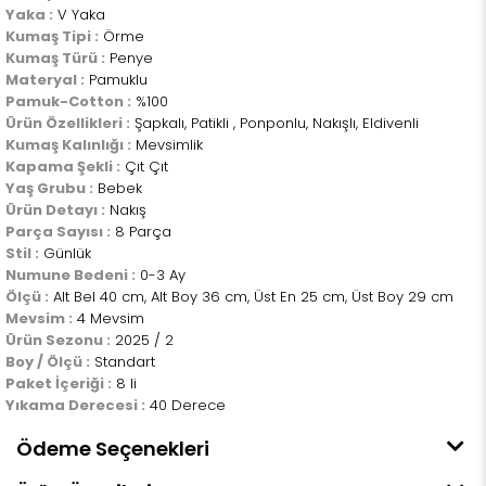
Yaka :
V Yaka
Kumaş Tipi :
Örme
Kumaş Türü :
Penye
Materyal :
Pamuklu
Pamuk-Cotton :
%100
Ürün Özellikleri :
Şapkalı, Patikli , Ponponlu, Nakışlı, Eldivenli
Kumaş Kalınlığı :
Mevsimlik
Kapama Şekli :
Çıt Çıt
Yaş Grubu :
Bebek
Ürün Detayı :
Nakış
Parça Sayısı :
8 Parça
Stil :
Günlük
Numune Bedeni :
0-3 Ay
Ölçü :
Alt Bel 40 cm, Alt Boy 36 cm, Üst En 25 cm, Üst Boy 29 cm
Mevsim :
4 Mevsim
Ürün Sezonu :
2025 / 2
Boy / Ölçü :
Standart
Paket İçeriği :
8 li
Yıkama Derecesi :
40 Derece
Ödeme Seçenekleri