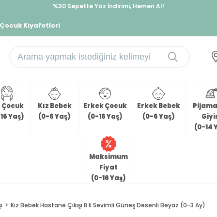
%30 Sepette Yaz İndirimi, Hemen Al!
İndirimlere ek %10 İndirimi Kap, Hemen Üye Ol!
 Çocuk Kıyafetleri
z Çocuk
Kız Bebek
Erkek Çocuk
Erkek Bebek
Pijama 
16 Yaş)
(0-6 Yaş)
(0-16 Yaş)
(0-6 Yaş)
Giy
(0-14 
Maksimum
Fiyat
(0-16 Yaş)
ı
Kız Bebek Hastane Çıkışı 8 li Sevimli Güneş Desenli Beyaz (0-3 Ay)