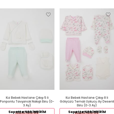
Kız Bebek Hastane Çıkışı 5 li
Kız Bebek Hastane Çıkışı 8 li
Ponponlu Tavşancık Nakışlı Ekru (0-
Gökyüzü Temalı Uykucu Ay Desenl
3 Ay)
Ekru (0-3 Ay)
Sepette %30 İNDİRİM
369,99 TL
Sepette %30 İNDİRİM
649,99 TL