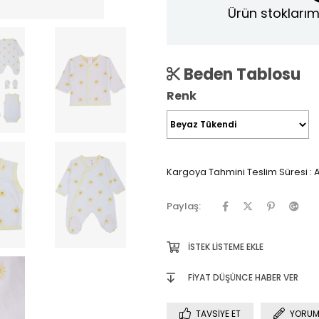
Ürün stoklarım
Beden Tablosu
Renk
Kargoya Tahmini Teslim Süresi
:
A
Paylaş:
İSTEK LISTEME EKLE
FIYAT DÜŞÜNCE HABER VER
TAVSIYE ET
YORUM