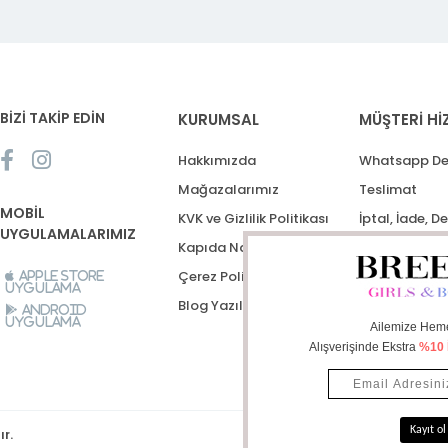
BİZİ TAKİP EDİN
KURUMSAL
MÜŞTERİ Hİ
Hakkımızda
Whatsapp De
Mağazalarımız
Teslimat
MOBİL
KVK ve Gizlilik Politikası
İptal, İade, D
UYGULAMALARIMIZ
Kapıda Nakit Ödeme
Destek Talep
Çerez Politikası
Apple Store
Uygulama
Blog Yazıları
Android
Uygulama
ır.