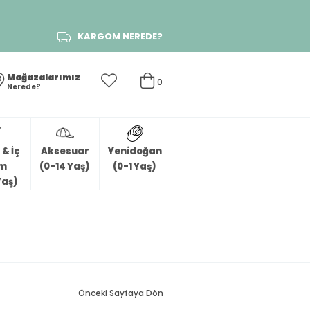
KARGOM NEREDE?
Mağazalarımız
0
Nerede?
& İç
Aksesuar
Yenidoğan
im
(0-14 Yaş)
(0-1 Yaş)
Yaş)
Önceki Sayfaya Dön