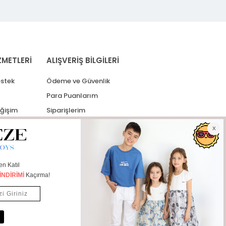
ZMETLERİ
ALIŞVERİŞ BİLGİLERİ
stek
Ödeme ve Güvenlik
Para Puanlarım
eğişim
Siparişlerim
lerim
Kargo Takip
İade Taleplerim