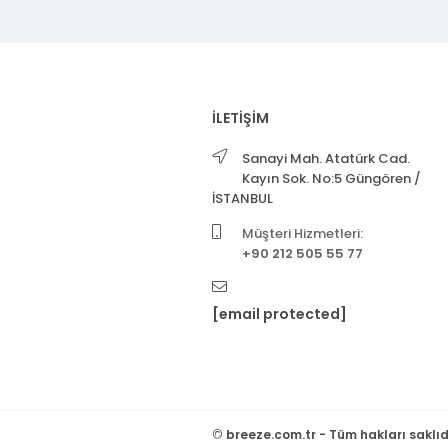
İLETİŞİM
Sanayi Mah. Atatürk Cad.
Kayın Sok. No:5 Güngören /
İSTANBUL
Müşteri Hizmetleri:
+90 212 505 55 77
[email protected]
©
breeze.com.tr - Tüm hakları saklıd