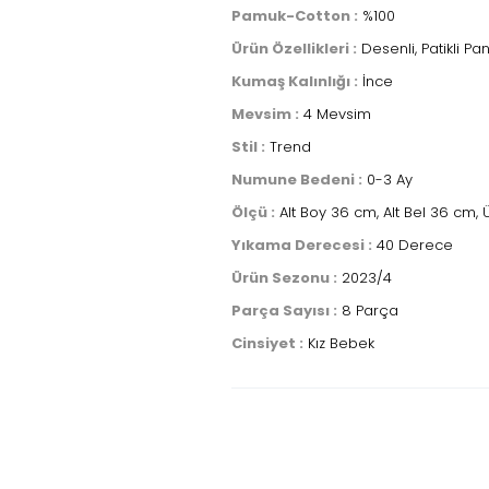
Pamuk-Cotton :
%100
Ürün Özellikleri :
Desenli, Patikli Pant
Kumaş Kalınlığı :
İnce
Mevsim :
4 Mevsim
Stil :
Trend
Numune Bedeni :
0-3 Ay
Ölçü :
Alt Boy 36 cm, Alt Bel 36 cm,
Yıkama Derecesi :
40 Derece
Ürün Sezonu :
2023/4
Parça Sayısı :
8 Parça
Cinsiyet :
Kız Bebek