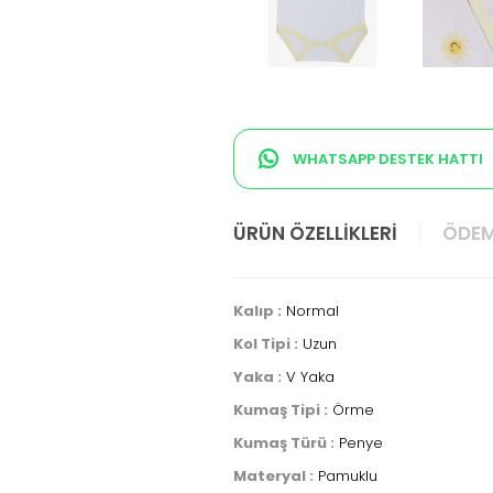
WHATSAPP DESTEK HATTI
ÜRÜN ÖZELLIKLERI
ÖDEM
Kalıp :
Normal
Kol Tipi :
Uzun
Yaka :
V Yaka
Kumaş Tipi :
Örme
Kumaş Türü :
Penye
Materyal :
Pamuklu