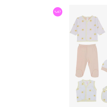
%
47
İndirim