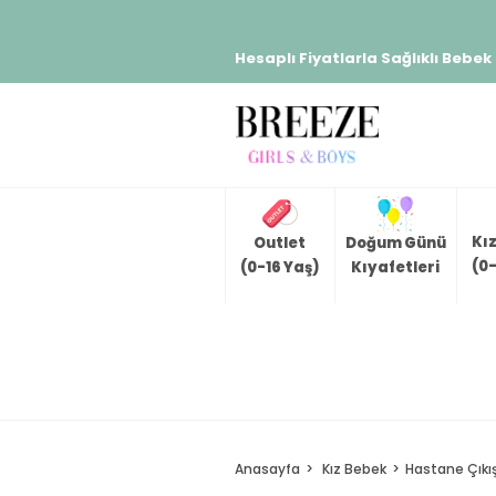
Hesaplı Fiyatlarla Sağlıklı Bebek
Kı
Outlet
Doğum Günü
(0-
(0-16 Yaş)
Kıyafetleri
Anasayfa
Kız Bebek
Hastane Çıkış