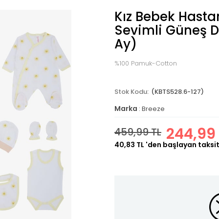
Kız Bebek Hastane
Sevimli Güneş D
Ay)
%100 Pamuk-Cotton
(KBTS528.6-127)
Marka
:
Breeze
244,99
459,99 TL
40,83 TL
'den başlayan taksit