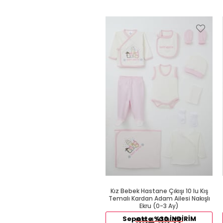
Kız Bebek Hastane Çıkışı 10 lu Kış
Temalı Kardan Adam Ailesi Nakışlı
Ekru (0-3 Ay)
Sepette %30 İNDİRİM
954,99 TL