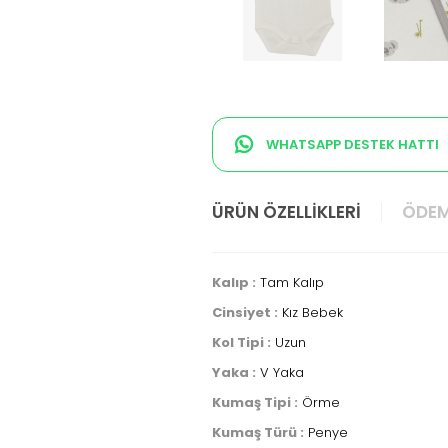
WHATSAPP DESTEK HATTI
ÜRÜN ÖZELLIKLERI
ÖDEM
Kalıp :
Tam Kalıp
Cinsiyet :
Kız Bebek
Kol Tipi :
Uzun
Yaka :
V Yaka
Kumaş Tipi :
Örme
Kumaş Türü :
Penye