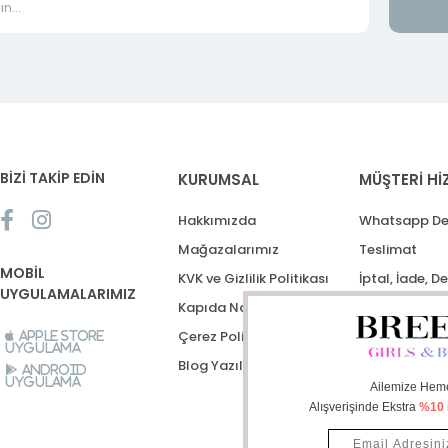
BİZİ TAKİP EDİN
KURUMSAL
MÜŞTERİ Hİ
Hakkımızda
Whatsapp De
Mağazalarımız
Teslimat
MOBİL
KVK ve Gizlilik Politikası
İptal, İade, D
UYGULAMALARIMIZ
Kapıda Nakit Ödeme
Destek Talep
Çerez Politikası
Apple Store
Uygulama
Blog Yazıları
Android
Uygulama