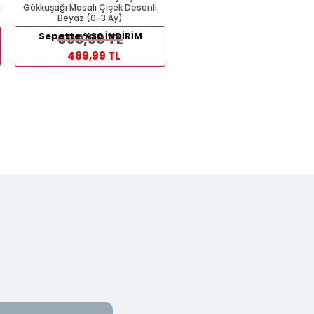
i
Gökkuşağı Masalı Çiçek Desenli
Ponponlu Tavşancık Nakışlı Ekru
Beyaz (0-3 Ay)
3 Ay)
Sepette %30 İNDİRİM
699,99 TL
Sepette %30 İNDİRİM
369,99 TL
489,99 TL
258,99 TL