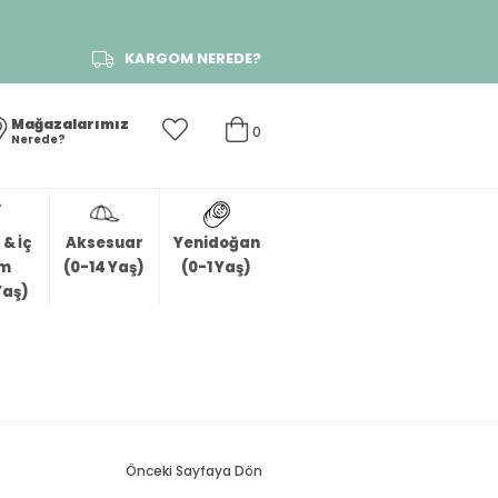
KARGOM NEREDE?
Mağazalarımız
0
Nerede?
& İç
Aksesuar
Yenidoğan
im
(0-14 Yaş)
(0-1 Yaş)
Yaş)
Önceki Sayfaya Dön