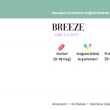
Hesaplı Fiyatlarla Sağlıklı Bebek
Kı
Outlet
Doğum Günü
(0-
(0-16 Yaş)
Kıyafetleri
Anasayfa
Kız Bebek
Hastane Çıkış