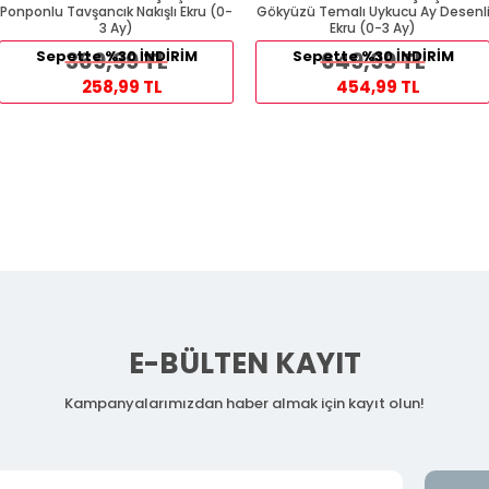
Ponponlu Tavşancık Nakışlı Ekru (0-
Gökyüzü Temalı Uykucu Ay Desenl
3 Ay)
Ekru (0-3 Ay)
Sepette %30 İNDİRİM
369,99 TL
Sepette %30 İNDİRİM
649,99 TL
258,99 TL
454,99 TL
E-BÜLTEN KAYIT
Kampanyalarımızdan haber almak için kayıt olun!