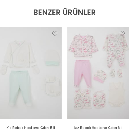
BENZER ÜRÜNLER
Kız Bebek Hastane Çıkışı 5 li
Kız Bebek Hastane Çıkışı 8 li