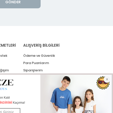
GÖNDER
ZMETLERİ
ALIŞVERİŞ BİLGİLERİ
stek
Ödeme ve Güvenlik
Para Puanlarım
eğişim
Siparişlerim
lerim
Kargo Takip
İade Taleplerim