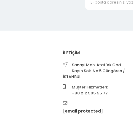
İLETİŞİM
Sanayi Mah. Atatürk Cad.
Kayın Sok. No:5 Güngören /
İSTANBUL
Müşteri Hizmetleri:
+90 212 505 55 77
[email protected]