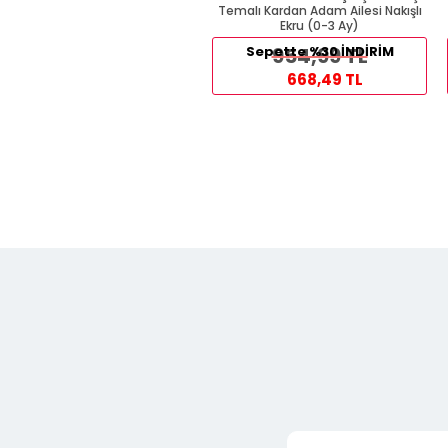
Temalı Kardan Adam Ailesi Nakışlı
Ekru (0-3 Ay)
Sepette %30 İNDİRİM
954,99 TL
668,49 TL