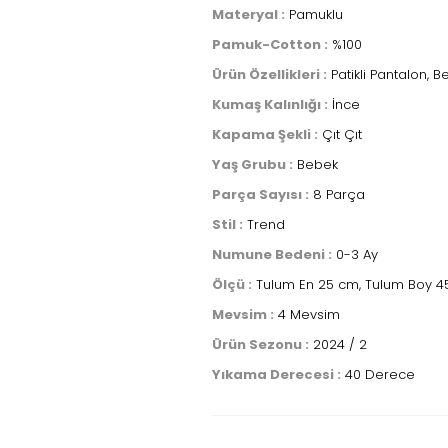
Materyal :
Pamuklu
Pamuk-Cotton :
%100
Ürün Özellikleri :
Patikli Pantalon, Beli
Kumaş Kalınlığı :
İnce
Kapama Şekli :
Çıt Çıt
Yaş Grubu :
Bebek
Parça Sayısı :
8 Parça
Stil :
Trend
Numune Bedeni :
0-3 Ay
Ölçü :
Tulum En 25 cm, Tulum Boy 45 
Mevsim :
4 Mevsim
Ürün Sezonu :
2024 / 2
Yıkama Derecesi :
40 Derece