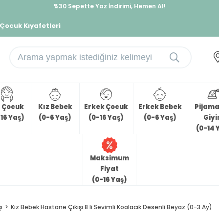
%30 Sepette Yaz İndirimi, Hemen Al!
İndirimlere ek %10 İndirimi Kap, Hemen Üye Ol!
 Çocuk Kıyafetleri
z Çocuk
Kız Bebek
Erkek Çocuk
Erkek Bebek
Pijama 
16 Yaş)
(0-6 Yaş)
(0-16 Yaş)
(0-6 Yaş)
Giy
(0-14 
Maksimum
Fiyat
(0-16 Yaş)
ı
Kız Bebek Hastane Çıkışı 8 li Sevimli Koalacık Desenli Beyaz (0-3 Ay)