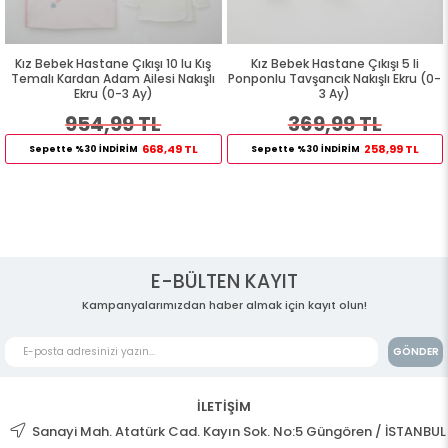
0 lu Kış
Kız Bebek Hastane Çıkışı 5 li
Kız Bebek Hastane Çıkışı
 Nakışlı
Ponponlu Tavşancık Nakışlı Ekru (0-
Gökyüzü Temalı Uykucu Ay
3 Ay)
Ekru (0-3 Ay)
369,99 TL
649,99 TL
49 TL
258,99 TL
454,
Sepette %30 İNDİRİM
Sepette %30 İNDİRİM
E-BÜLTEN KAYIT
Kampanyalarımızdan haber almak için kayıt olun!
GÖNDER
İLETİŞİM
Sanayi Mah. Atatürk Cad. Kayın Sok. No:5 Güngören / İSTANBUL