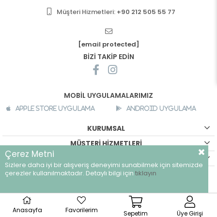
Müşteri Hizmetleri:
+90 212 505 55 77
[email protected]
BİZİ TAKİP EDİN
MOBİL UYGULAMALARIMIZ
Apple Store Uygulama
Android Uygulama
KURUMSAL
MÜŞTERİ HİZMETLERİ
Çerez Metni
ALIŞVERİŞ BİLGİLERİ
Sizlere daha iyi bir alışveriş deneyimi sunabilmek için sitemizde
©
breeze.com.tr - Tüm hakları saklıdır.
çerezler kullanılmaktadır. Detaylı bilgi için
tıklayın
Anasayfa
Favorilerim
Sepetim
Üye Girişi