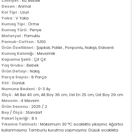
Cinsiyet :
Kız Bebek
Desen :
Animal
Kol Tipi :
Uzun
Yaka :
V Yaka
Kumaş Tipi :
Örme
Kumaş Türü :
Penye
Materyal :
Pamuklu
Pamuk-Cotton :
%100
Ürün Özellikleri :
Şapkalı, Patikli , Ponponlu, Nakışlı, Eldivenli
Kumaş Kalınlığı :
Mevsimlik
Kapama Şekli :
Çıt Çıt
Yaş Grubu :
Bebek
Ürün Detayı :
Nakış
Parça Sayısı :
8 Parça
Stil :
Günlük
Numune Bedeni :
0-3 Ay
Ölçü :
Alt Bel 40 cm, Alt Boy 36 cm, Üst En 25 cm, Üst Boy 29 cm
Mevsim :
4 Mevsim
Ürün Sezonu :
2025 / 2
Boy / Ölçü :
Standart
Paket İçeriği :
8 li
Yıkama Talimatı :
Maksimum 30 °C sıcaklıkta yıkayınız. Ağartıcı
kullanmayınız. Tamburlu kurutma yapmayınız. Düşük sıcaklıkta