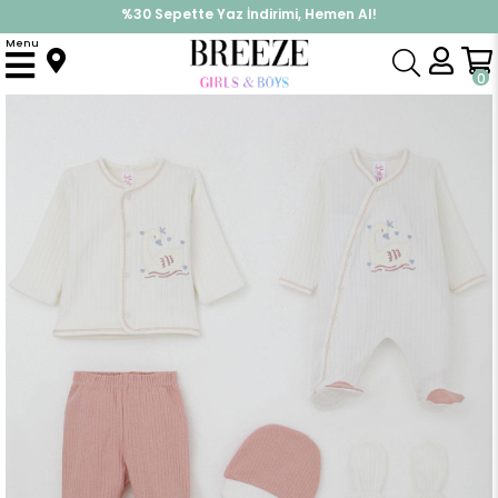
%30 Sepette Yaz İndirimi, Hemen Al!
İndirimlere ek %10 İndirimi Kap, Hemen Üye Ol!
Menu
Anasayfa
Kız Bebek
Hastane Çıkışı
Kız Bebek Hastane Çıkışı 8 li Sevimli Kraliçe Kuğu Nakışlı Ekru (0-3 Ay)
0