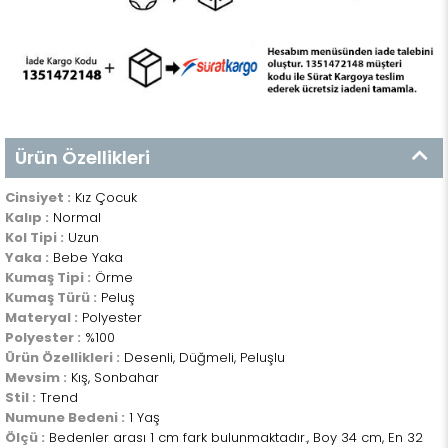
Ürün Özellikleri
Cinsiyet :
Kız Çocuk
Kalıp :
Normal
Kol Tipi :
Uzun
Yaka :
Bebe Yaka
Kumaş Tipi :
Örme
Kumaş Türü :
Peluş
Materyal :
Polyester
Polyester :
%100
Ürün Özellikleri :
Desenli, Düğmeli, Peluşlu
Mevsim :
Kış, Sonbahar
Stil :
Trend
Numune Bedeni :
1 Yaş
Ölçü :
Bedenler arası 1 cm fark bulunmaktadır., Boy 34 cm, En 32