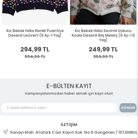
Kız Bebek Hırka Renkli Puantiye
Kız Bebek Hırka Sevimli Uykucu
Desenli Lacivert (9 Ay-1 Yaş)
Koala Desenli Bej Melanj (9 Ay-1.5
Yaş)
294,99 TL
249,99 TL
554,99 TL
359,99 TL
E-BÜLTEN KAYIT
Kampanyalarımızdan haber almak için kayıt olun!
GÖNDER
İLETİŞİM
Sanayi Mah. Atatürk Cad. Kayın Sok. No:5 Güngören / İSTANBUL