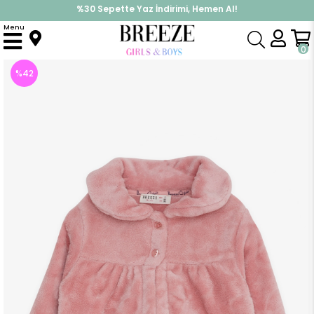
%30 Sepette Yaz İndirimi, Hemen Al!
İndirimlere ek %10 İndirimi Kap, Hemen Üye Ol!
Menu
Anasayfa
Kız Bebek
Üst Giyim
Hırka
Kiz Bebek Hirka Peluslu Gülkurusu (1.5 Yaş)
0
%
42
İndirim