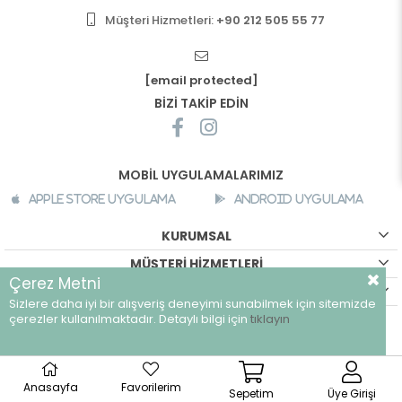
Müşteri Hizmetleri:
+90 212 505 55 77
[email protected]
BİZİ TAKİP EDİN
MOBİL UYGULAMALARIMIZ
Apple Store Uygulama
Android Uygulama
KURUMSAL
MÜŞTERİ HİZMETLERİ
Çerez Metni
ALIŞVERİŞ BİLGİLERİ
Sizlere daha iyi bir alışveriş deneyimi sunabilmek için sitemizde
©
breeze.com.tr - Tüm hakları saklıdır.
çerezler kullanılmaktadır. Detaylı bilgi için
tıklayın
Anasayfa
Favorilerim
Sepetim
Üye Girişi