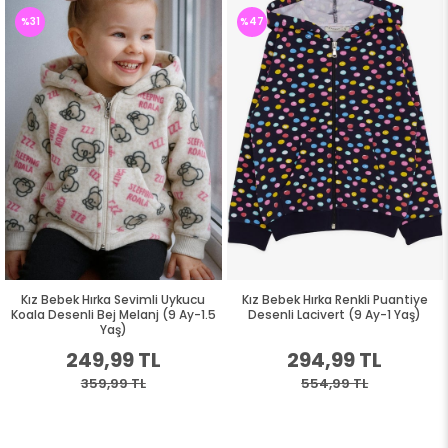
%31
%47
Kız Bebek Hırka Sevimli Uykucu
Kız Bebek Hırka Renkli Puantiye
Koala Desenli Bej Melanj (9 Ay-1.5
Desenli Lacivert (9 Ay-1 Yaş)
Yaş)
249,99 TL
294,99 TL
359,99 TL
554,99 TL