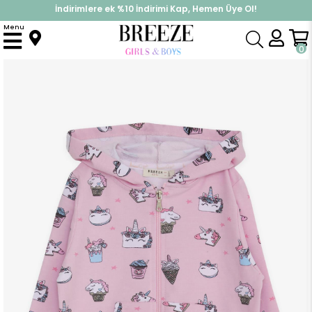
İndirimlere ek %10 İndirimi Kap, Hemen Üye Ol!
%30 Sepette Yaz İndirimi, Hemen Al!
Menu
Anasayfa
Kız Bebek
Üst Giyim
Hırka
Kız Bebek Hırka Unicorn Baskılı Pembe (9 Ay-3 Yaş)
0