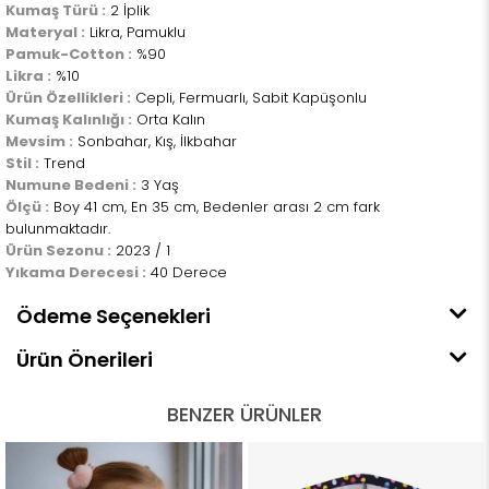
Kumaş Türü :
2 İplik
Materyal :
Likra, Pamuklu
Pamuk-Cotton :
%90
Likra :
%10
Ürün Özellikleri :
Cepli, Fermuarlı, Sabit Kapüşonlu
Kumaş Kalınlığı :
Orta Kalın
Mevsim :
Sonbahar, Kış, İlkbahar
Stil :
Trend
Numune Bedeni :
3 Yaş
Ölçü :
Boy 41 cm, En 35 cm, Bedenler arası 2 cm fark
bulunmaktadır.
Ürün Sezonu :
2023 / 1
Yıkama Derecesi :
40 Derece
Ödeme Seçenekleri
Ürün Önerileri
BENZER ÜRÜNLER