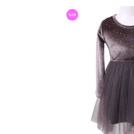
%
39
İndirim