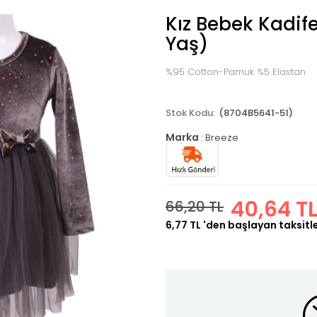
Kız Bebek Kadife
Yaş)
%95 Cotton-Pamuk %5 Elastan
(8704B5641-51)
Marka
:
Breeze
40,64 T
66,20 TL
6,77 TL
'den başlayan taksitl