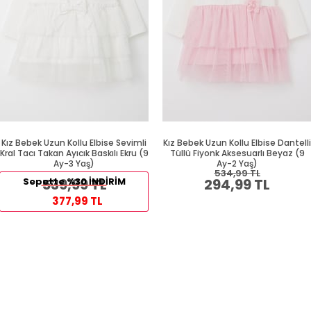
Kız Bebek Uzun Kollu Elbise Sevimli
Kız Bebek Uzun Kollu Elbise Dantelli
Kral Tacı Takan Ayıcık Baskılı Ekru (9
Tüllü Fiyonk Aksesuarlı Beyaz (9
Ay-3 Yaş)
Ay-2 Yaş)
534,99 TL
Sepette %30 İNDİRİM
539,99 TL
294,99 TL
377,99 TL