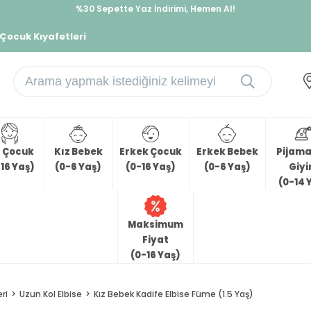
%30 Sepette Yaz İndirimi, Hemen Al!
İndirimlere ek %10 İndirimi Kap, Hemen Üye Ol!
 Çocuk Kıyafetleri
z Çocuk
Kız Bebek
Erkek Çocuk
Erkek Bebek
Pijama 
16 Yaş)
(0-6 Yaş)
(0-16 Yaş)
(0-6 Yaş)
Giy
(0-14 
Maksimum
Fiyat
(0-16 Yaş)
ri
Uzun Kol Elbise
Kız Bebek Kadife Elbise Füme (1.5 Yaş)