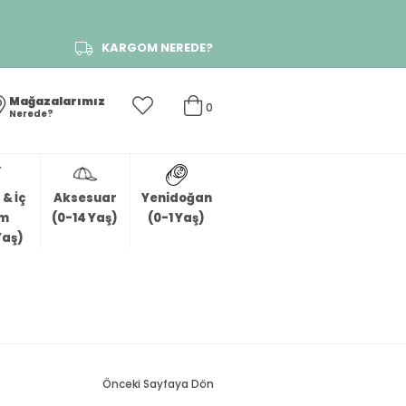
KARGOM NEREDE?
Mağazalarımız
0
Nerede?
& İç
Aksesuar
Yenidoğan
im
(0-14 Yaş)
(0-1 Yaş)
Yaş)
Önceki Sayfaya Dön