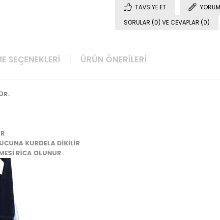
TAVSIYE ET
YORUM
SORULAR (0) VE CEVAPLAR (0)
E SEÇENEKLERI
ÜRÜN ÖNERILERI
ÜR.
UR
 UCUNA KURDELA DİKİLİR
ŞMESİ RİCA OLUNUR