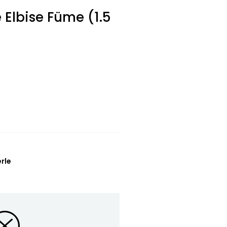
 Elbise Füme (1.5
L
erle