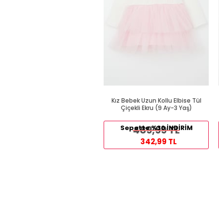
Kız Bebek Uzun Kollu Elbise Tül
Çiçekli Ekru (9 Ay-3 Yaş)
Sepette %30 İNDİRİM
489,99 TL
342,99 TL