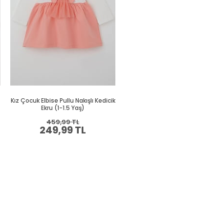
Kız Çocuk Elbise Pullu Nakışlı Kedicik
Kız Bebek Uzun Kollu Elbise O
Ekru (1-1.5 Yaş)
Fırfırlı Tüllü Beyaz (1.5 Yaş)
459,99 TL
469,99 TL
249,99 TL
254,99 TL