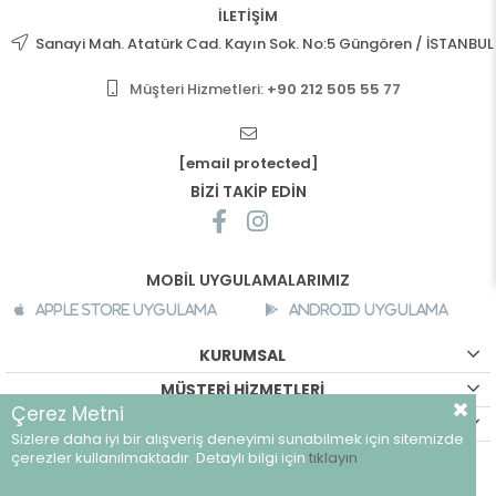
İLETİŞİM
Sanayi Mah. Atatürk Cad. Kayın Sok. No:5 Güngören / İSTANBUL
Müşteri Hizmetleri:
+90 212 505 55 77
[email protected]
BİZİ TAKİP EDİN
MOBİL UYGULAMALARIMIZ
Apple Store Uygulama
Android Uygulama
KURUMSAL
MÜŞTERİ HİZMETLERİ
Çerez Metni
ALIŞVERİŞ BİLGİLERİ
Sizlere daha iyi bir alışveriş deneyimi sunabilmek için sitemizde
©
breeze.com.tr - Tüm hakları saklıdır.
çerezler kullanılmaktadır. Detaylı bilgi için
tıklayın