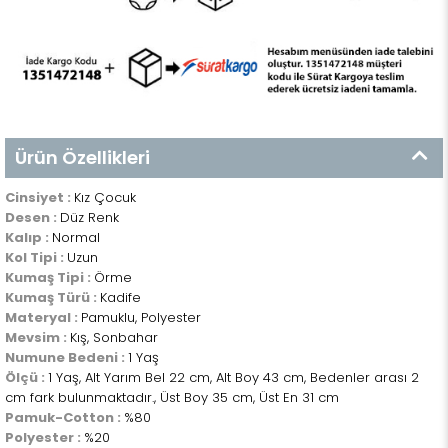
Ürün Özellikleri
Cinsiyet :
Kız Çocuk
Desen :
Düz Renk
Kalıp :
Normal
Kol Tipi :
Uzun
Kumaş Tipi :
Örme
Kumaş Türü :
Kadife
Materyal :
Pamuklu, Polyester
Mevsim :
Kış, Sonbahar
Numune Bedeni :
1 Yaş
Ölçü :
1 Yaş, Alt Yarım Bel 22 cm, Alt Boy 43 cm, Bedenler arası 2
cm fark bulunmaktadır., Üst Boy 35 cm, Üst En 31 cm
Pamuk-Cotton :
%80
Polyester :
%20