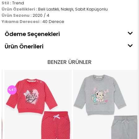
Stil :
Trend
Ürün Özellikleri :
Beli Lastikli, Nakışlı, Sabit Kapüşonlu
Ürün Sezonu :
2020 / 4
Yıkama Derecesi :
40 Derece
Ödeme Seçenekleri
Ürün Önerileri
BENZER ÜRÜNLER
%47