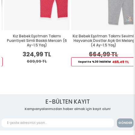
Kız Bebek Eşofman Takımı
Kız Bebek Eşofman Takımı Sevimli
Puantiyeli Simli Baskılı Mercan (6
Hayvancık Dostlar Açık Gri Melanj
Ay-1.5 Yaş)
(4 Ay-1.5 Yaş)
324,99 TL
664,99 TL
609,99 TL
465,49 TL
Sepette %30 İNDİRİM
E-BÜLTEN KAYIT
Kampanyalarımızdan haber almak için kayıt olun!
GÖNDER