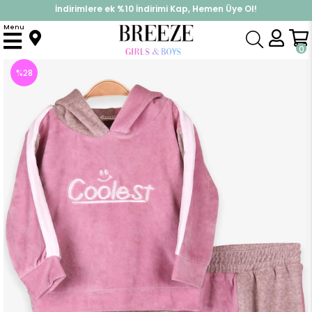
İndirimlere ek %10 İndirimi Kap, Hemen Üye Ol!
%30 Sepette Yaz İndirimi, Hemen Al!
Menu
Anasayfa
Kız Bebek
Takımlar
Eşofman Takım
Kız Bebek Kadife Eşofman Takımı Nakışlı Pudra (6 Ay)
0
%
28
İndirim