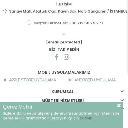
İLETİŞİM
Sanayi Mah. Atatürk Cad. Kayın Sok. No:5 Güngören / İSTANBUL
Müşteri Hizmetleri:
+90 212 505 55 77
[email protected]
BİZİ TAKİP EDİN
MOBİL UYGULAMALARIMIZ
Apple Store Uygulama
Android Uygulama
KURUMSAL
MÜŞTERİ HİZMETLERİ
Çerez Metni
ALIŞVERİŞ BİLGİLERİ
Sizlere daha iyi bir alışveriş deneyimi sunabilmek için sitemizde
©
breeze.com.tr - Tüm hakları saklıdır.
çerezler kullanılmaktadır. Detaylı bilgi için
tıklayın