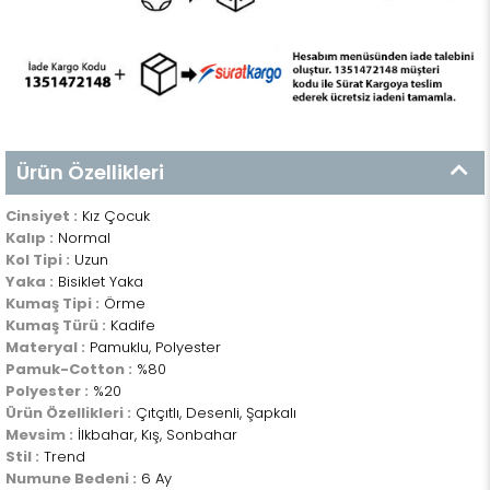
Ürün Özellikleri
Cinsiyet :
Kız Çocuk
Kalıp :
Normal
Kol Tipi :
Uzun
Yaka :
Bisiklet Yaka
Kumaş Tipi :
Örme
Kumaş Türü :
Kadife
Materyal :
Pamuklu, Polyester
Pamuk-Cotton :
%80
Polyester :
%20
Ürün Özellikleri :
Çıtçıtlı, Desenli, Şapkalı
Mevsim :
İlkbahar, Kış, Sonbahar
Stil :
Trend
Numune Bedeni :
6 Ay