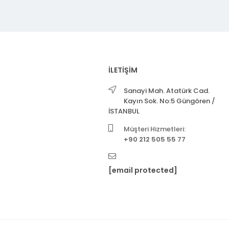
İLETİŞİM
Sanayi Mah. Atatürk Cad.
Kayın Sok. No:5 Güngören /
İSTANBUL
Müşteri Hizmetleri:
+90 212 505 55 77
[email protected]