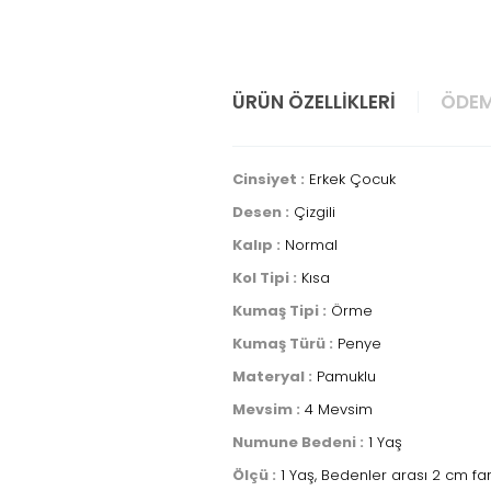
ÜRÜN ÖZELLIKLERI
ÖDEM
Cinsiyet :
Erkek Çocuk
Desen :
Çizgili
Kalıp :
Normal
Kol Tipi :
Kısa
Kumaş Tipi :
Örme
Kumaş Türü :
Penye
Materyal :
Pamuklu
Mevsim :
4 Mevsim
Numune Bedeni :
1 Yaş
Ölçü :
1 Yaş, Bedenler arası 2 cm fa