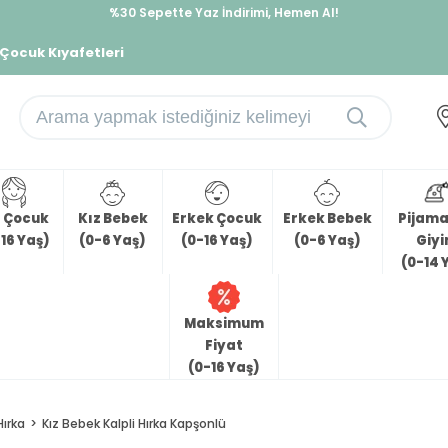
%30 Sepette Yaz İndirimi, Hemen Al!
İndirimlere ek %10 İndirimi Kap, Hemen Üye Ol!
 Çocuk Kıyafetleri
z Çocuk
Kız Bebek
Erkek Çocuk
Erkek Bebek
Pijama 
16 Yaş)
(0-6 Yaş)
(0-16 Yaş)
(0-6 Yaş)
Giy
(0-14 
Maksimum
Fiyat
(0-16 Yaş)
Hırka
Kız Bebek Kalpli Hırka Kapşonlü