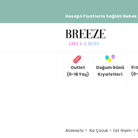
Hesaplı Fiyatlarla Sağlıklı Bebek
Kı
Outlet
Doğum Günü
(0-
(0-16 Yaş)
Kıyafetleri
Anasayfa
Kız Çocuk
Üst Giyim