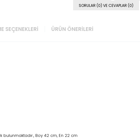
SORULAR (0) VE CEVAPLAR (0)
E SEÇENEKLERI
ÜRÜN ÖNERILERI
rk bulunmaktadır., Boy 42 cm, En 22 cm