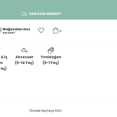
KARGOM NEREDE?
Mağazalarımız
0
Nerede?
& İç
Aksesuar
Yenidoğan
im
(0-14 Yaş)
(0-1 Yaş)
Yaş)
Önceki Sayfaya Dön