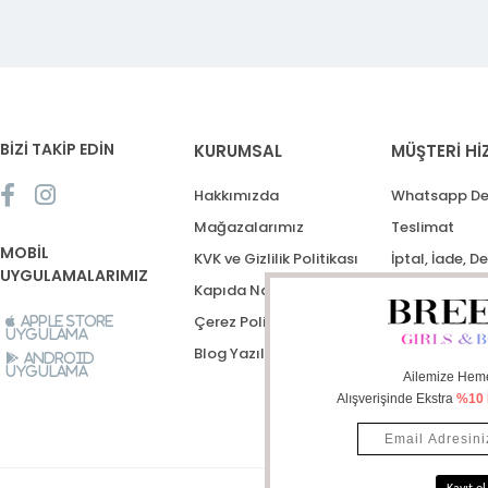
BİZİ TAKİP EDİN
KURUMSAL
MÜŞTERİ Hİ
Hakkımızda
Whatsapp De
Mağazalarımız
Teslimat
MOBİL
KVK ve Gizlilik Politikası
İptal, İade, D
UYGULAMALARIMIZ
Kapıda Nakit Ödeme
Destek Talep
Çerez Politikası
Apple Store
Uygulama
Blog Yazıları
Android
Uygulama