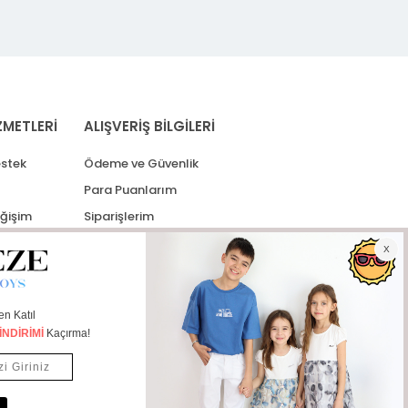
ZMETLERİ
ALIŞVERİŞ BİLGİLERİ
stek
Ödeme ve Güvenlik
Para Puanlarım
eğişim
Siparişlerim
lerim
Kargo Takip
İade Taleplerim