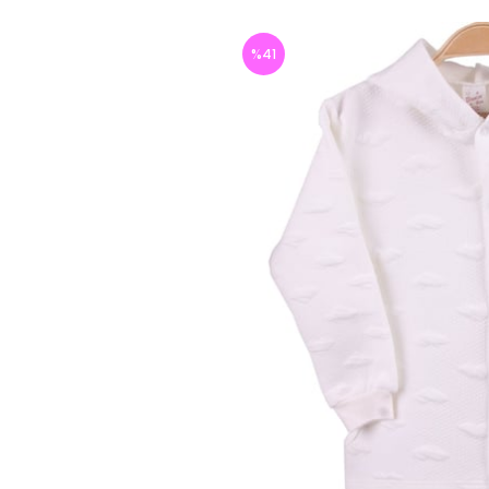
%
41
İndirim