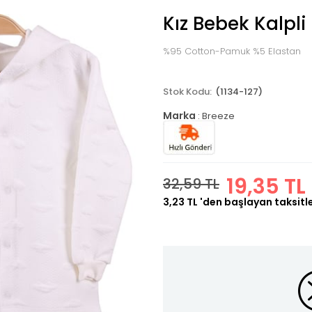
Kız Bebek Kalpli
%95 Cotton-Pamuk %5 Elastan
(1134-127)
Marka
:
Breeze
19,35 TL
32,59 TL
3,23 TL
'den başlayan taksitl