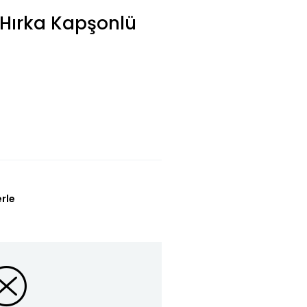
 Hırka Kapşonlü
erle