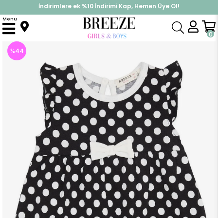
İndirimlere ek %10 İndirimi Kap, Hemen Üye Ol!
%30 Sepette Yaz İndirimi, Hemen Al!
Menu
Anasayfa
Kız Bebek
Tulum
Kız Bebek Kısa Tulum Puantiyeli Fiyonklu Siyah (4 Ay)
0
%
44
İndirim