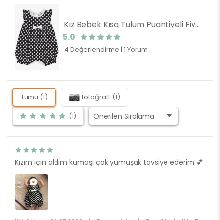
Kız Bebek Kısa Tulum Puantiyeli Fiyonklu Siyah (4 Ay)
5.0
4 Değerlendirme
|
1 Yorum
Tümü (1)
fotoğraflı (1)
(1)
Kızım için aldım kumaşı çok yumuşak tavsiye ederim 💕