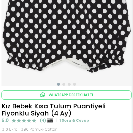
WHATSAPP DESTEK HATTI
Kız Bebek Kısa Tulum Puantiyeli
Fiyonklu Siyah (4 Ay)
5.0
(4)
1 Soru & Cevap
%10 Likra , %90 Pamuk-Cotton