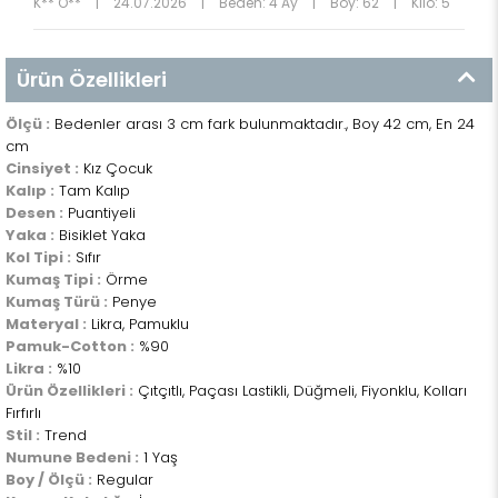
K** O**
|
24.07.2026
|
Beden: 4 Ay
|
Boy: 62
|
Kilo: 5
Ürün Özellikleri
Ölçü :
Bedenler arası 3 cm fark bulunmaktadır., Boy 42 cm, En 24
cm
Cinsiyet :
Kız Çocuk
Kalıp :
Tam Kalıp
Desen :
Puantiyeli
Yaka :
Bisiklet Yaka
Kol Tipi :
Sıfır
Kumaş Tipi :
Örme
Kumaş Türü :
Penye
Materyal :
Likra, Pamuklu
Pamuk-Cotton :
%90
Likra :
%10
Ürün Özellikleri :
Çıtçıtlı, Paçası Lastikli, Düğmeli, Fiyonklu, Kolları
Fırfırlı
Stil :
Trend
Numune Bedeni :
1 Yaş
Boy / Ölçü :
Regular