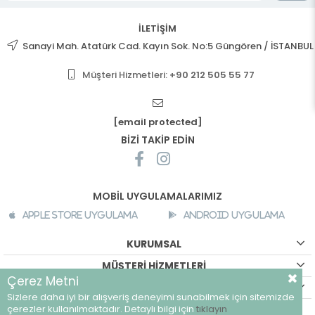
İLETİŞİM
Sanayi Mah. Atatürk Cad. Kayın Sok. No:5 Güngören / İSTANBUL
Müşteri Hizmetleri:
+90 212 505 55 77
[email protected]
BİZİ TAKİP EDİN
MOBİL UYGULAMALARIMIZ
Apple Store Uygulama
Android Uygulama
KURUMSAL
MÜŞTERİ HİZMETLERİ
Çerez Metni
ALIŞVERİŞ BİLGİLERİ
Sizlere daha iyi bir alışveriş deneyimi sunabilmek için sitemizde
©
breeze.com.tr - Tüm hakları saklıdır.
çerezler kullanılmaktadır. Detaylı bilgi için
tıklayın