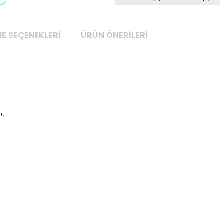
E SEÇENEKLERI
ÜRÜN ÖNERILERI
lu