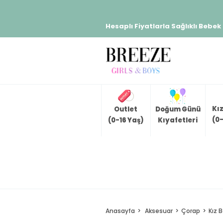
Hesaplı Fiyatlarla Sağlıklı Bebek
Kı
Outlet
Doğum Günü
(0-
(0-16 Yaş)
Kıyafetleri
Anasayfa
Aksesuar
Çorap
Kız 