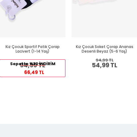
Kız Çocuk Sportif Patik Çorap
Kız Çocuk Soket Çorap Ananas
Lacivert (1-14 Yaş)
Desenli Beyaz (5-6 Yaş)
94,99 TL
Sepette %30 İNDİRİM
94,99 TL
54,99 TL
66,49 TL