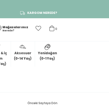
KARGOM NEREDE?
Mağazalarımız
0
Nerede?
& İç
Aksesuar
Yenidoğan
im
(0-14 Yaş)
(0-1 Yaş)
Yaş)
Önceki Sayfaya Dön