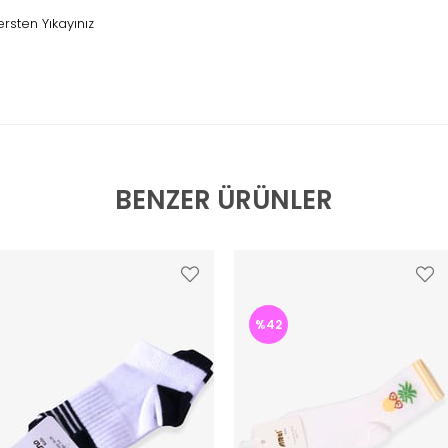
sten Yıkayınız
BENZER ÜRÜNLER
%42