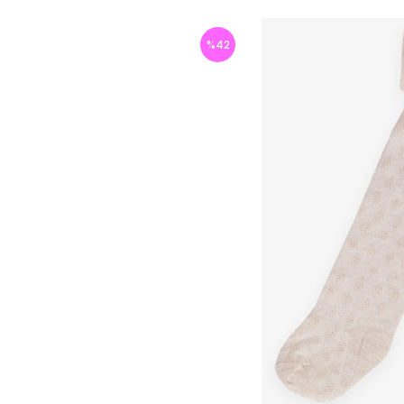
%
42
İndirim