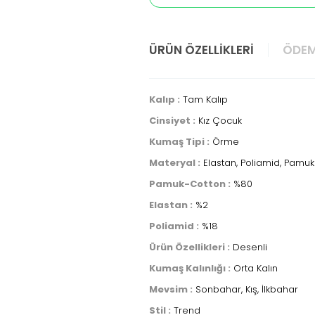
ÜRÜN ÖZELLIKLERI
ÖDEM
Kalıp :
Tam Kalıp
Cinsiyet :
Kız Çocuk
Kumaş Tipi :
Örme
Materyal :
Elastan, Poliamid, Pamuk
Pamuk-Cotton :
%80
Elastan :
%2
Poliamid :
%18
Ürün Özellikleri :
Desenli
Kumaş Kalınlığı :
Orta Kalın
Mevsim :
Sonbahar, Kış, İlkbahar
Stil :
Trend