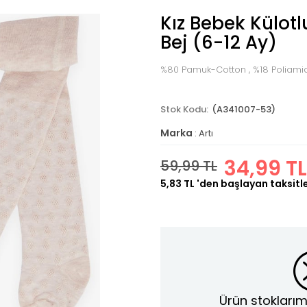
Kız Bebek Külot
Bej (6-12 Ay)
%80 Pamuk-Cotton , %18 Poliamid
(A341007-53)
Marka
:
Artı
34,99 TL
59,99 TL
5,83 TL
'den başlayan taksitl
Ürün stoklarım