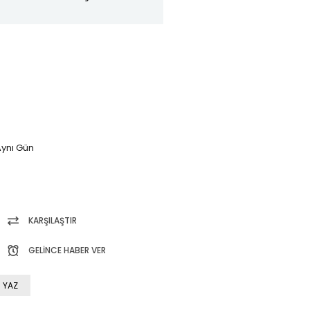
ynı Gün
KARŞILAŞTIR
GELINCE HABER VER
 YAZ