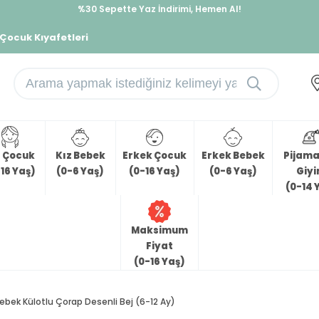
%30 Sepette Yaz İndirimi, Hemen Al!
İndirimlere ek %10 İndirimi Kap, Hemen Üye Ol!
 Çocuk Kıyafetleri
z Çocuk
Kız Bebek
Erkek Çocuk
Erkek Bebek
Pijama 
16 Yaş)
(0-6 Yaş)
(0-16 Yaş)
(0-6 Yaş)
Giy
(0-14 
Maksimum
Fiyat
(0-16 Yaş)
Bebek Külotlu Çorap Desenli Bej (6-12 Ay)