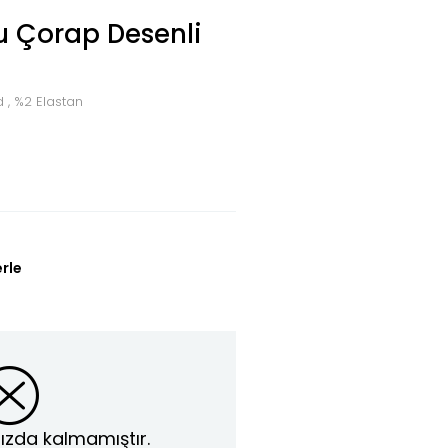
lu Çorap Desenli
 , %2 Elastan
erle
ızda kalmamıştır.