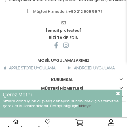
Müşteri Hizmetleri:
+90 212 505 55 77
[email protected]
BİZİ TAKİP EDİN
MOBİL UYGULAMALARIMIZ
Apple Store Uygulama
Android Uygulama
KURUMSAL
MÜŞTERİ HİZMETLERİ
Çerez Metni
ALIŞVERİŞ BİLGİLERİ
Sizlere daha iyi bir alışveriş deneyimi sunabilmek için sitemizde
©
breeze.com.tr - Tüm hakları saklıdır.
çerezler kullanılmaktadır. Detaylı bilgi için
tıklayın