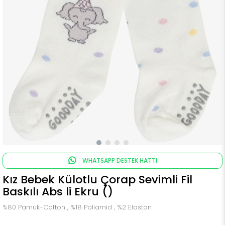
WHATSAPP DESTEK HATTI
Kız Bebek Külotlu Çorap Sevimli Fil
Baskılı Abs li Ekru ()
%80 Pamuk-Cotton , %18 Poliamid , %2 Elastan