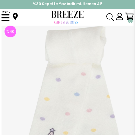
%30 Sepette Yaz İndirimi, Hemen Al!
İndirimlere ek %10 İndirimi Kap, Hemen Üye Ol!
Menu
Anasayfa
Aksesuar
Çorap
Kız Bebek Külotlu Çorap Sevimli Fil Baskılı Abs li Ekru ()
0
%
40
İndirim