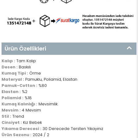
Ürün Özellikleri
Kalıp :
Tam Kalıp
Desen :
Baskılı
Kumaş Tipi :
Örme
Materyal :
Pamuklu, Poliamid, Elastan
Pamuk-Cotton :
%80
Elastan :
%2
Poliamid :
%18
Kumaş Kalınlığı :
Mevsimlik
Mevsim :
4 Mevsim
Stil :
Trend
Cinsiyet :
Kız Bebek
Yıkama Derecesi :
30 Derecede Tersten Yıkayınız
Ürün Sezonu :
2024 / 2