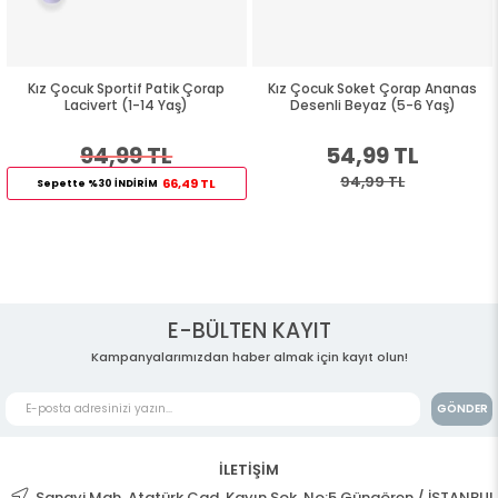
Kız Çocuk Sportif Patik Çorap
Kız Çocuk Soket Çorap Ananas
Lacivert (1-14 Yaş)
Desenli Beyaz (5-6 Yaş)
94,99 TL
54,99 TL
94,99 TL
66,49 TL
Sepette %30 İNDİRİM
E-BÜLTEN KAYIT
Kampanyalarımızdan haber almak için kayıt olun!
GÖNDER
İLETİŞİM
Sanayi Mah. Atatürk Cad. Kayın Sok. No:5 Güngören / İSTANBUL