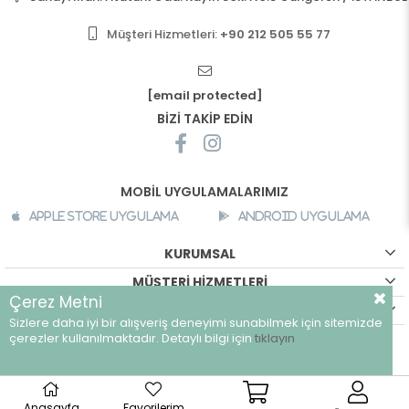
Müşteri Hizmetleri:
+90 212 505 55 77
[email protected]
BİZİ TAKİP EDİN
MOBİL UYGULAMALARIMIZ
Apple Store Uygulama
Android Uygulama
KURUMSAL
MÜŞTERİ HİZMETLERİ
Çerez Metni
ALIŞVERİŞ BİLGİLERİ
Sizlere daha iyi bir alışveriş deneyimi sunabilmek için sitemizde
çerezler kullanılmaktadır. Detaylı bilgi için
tıklayın
©
breeze.com.tr - Tüm hakları saklıdır.
Anasayfa
Favorilerim