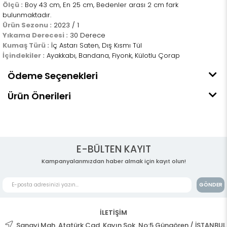
Ölçü :
Boy 43 cm, En 25 cm, Bedenler arası 2 cm fark
bulunmaktadır.
Ürün Sezonu :
2023 / 1
Yıkama Derecesi :
30 Derece
Kumaş Türü :
İç Astarı Saten, Dış Kısmı Tül
İçindekiler :
Ayakkabı, Bandana, Fiyonk, Külotlu Çorap
Ödeme Seçenekleri
Ürün Önerileri
E-BÜLTEN KAYIT
Kampanyalarımızdan haber almak için kayıt olun!
GÖNDER
İLETİŞİM
Sanayi Mah. Atatürk Cad. Kayın Sok. No:5 Güngören / İSTANBUL