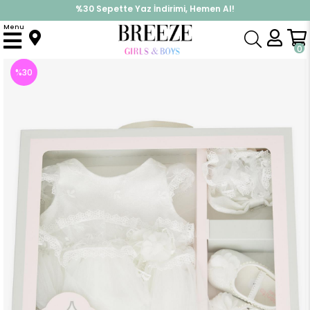
%30 Sepette Yaz İndirimi, Hemen Al!
İndirimlere ek %10 İndirimi Kap, Hemen Üye Ol!
Menu
Anasayfa
Kız Bebek
Mevlüt Kıyafetleri
Kız Bebek Mevlüt Takımı Nakışlı Tüllü Aksesuarlı Beyaz (2 Yaş)
0
%
30
İndirim