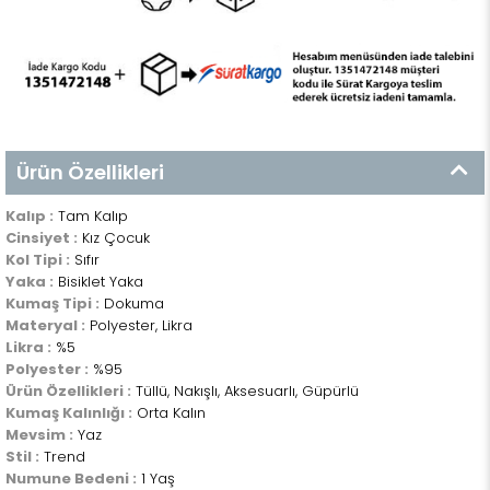
Ürün Özellikleri
Kalıp :
Tam Kalıp
Cinsiyet :
Kız Çocuk
Kol Tipi :
Sıfır
Yaka :
Bisiklet Yaka
Kumaş Tipi :
Dokuma
Materyal :
Polyester, Likra
Likra :
%5
Polyester :
%95
Ürün Özellikleri :
Tüllü, Nakışlı, Aksesuarlı, Güpürlü
Kumaş Kalınlığı :
Orta Kalın
Mevsim :
Yaz
Stil :
Trend
Numune Bedeni :
1 Yaş