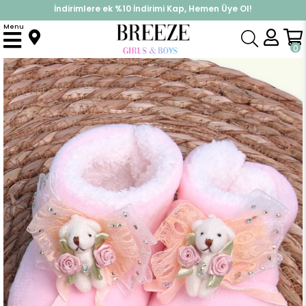
İndirimlere ek %10 İndirimi Kap, Hemen Üye Ol!
%30 Sepette Yaz İndirimi, Hemen Al!
Menu
Anasayfa
Yenidoğan
Patik & Panduf
Kız Bebek Panduf Ayıcıklı Pudra
0