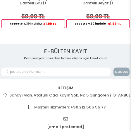
Dantelli Ekru ()
Dantelli Beyaz ()
59,99 TL
59,99 TL
41,99 TL
41,99 TL
Sepette %30 İNDİRİM
Sepette %30 İNDİRİM
E-BÜLTEN KAYIT
Kampanyalarımızdan haber almak için kayıt olun!
GÖNDER
İLETİŞİM
Sanayi Mah. Atatürk Cad. Kayın Sok. No:5 Güngören / İSTANBUL
Müşteri Hizmetleri:
+90 212 505 55 77
[email protected]