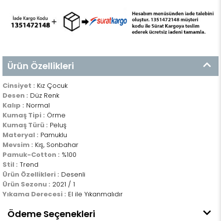
Ürün Özellikleri
Cinsiyet :
Kız Çocuk
Desen :
Düz Renk
Kalıp :
Normal
Kumaş Tipi :
Örme
Kumaş Türü :
Peluş
Materyal :
Pamuklu
Mevsim :
Kış, Sonbahar
Pamuk-Cotton :
%100
Stil :
Trend
Ürün Özellikleri :
Desenli
Ürün Sezonu :
2021 / 1
Yıkama Derecesi :
El ile Yıkanmalıdır
Ödeme Seçenekleri