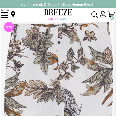
İndirimlere ek %10 İndirimi Kap, Hemen Üye Ol!
%30 Sepette Yaz İndirimi, Hemen Al!
Menu
Anasayfa
Kız Bebek
Alt Giyim
Eşofman Altı
Kız Bebek Patikli Alt Çiçek Desenli Beyaz (6 Ay)
0
%
29
İndirim