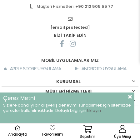
Müşteri Hizmetleri:
+90 212 505 55 77
[email protected]
BİZİ TAKİP EDİN
MOBİL UYGULAMALARIMIZ
Apple Store Uygulama
Android Uygulama
KURUMSAL
MÜŞTERİ HİZMETLERİ
Çerez Metni
ALIŞVERİŞ BİLGİLERİ
Sizlere daha iyi bir alışveriş deneyimi sunabilmek için sitemizde
©
breeze.com.tr - Tüm hakları saklıdır.
çerezler kullanılmaktadır. Detaylı bilgi için
tıklayın
Anasayfa
Favorilerim
Sepetim
Üye Girişi