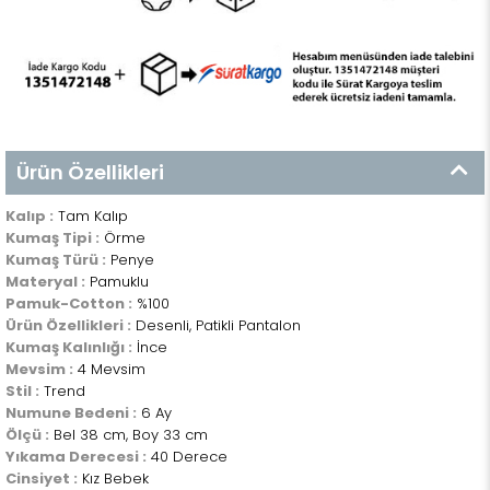
Ürün Özellikleri
Kalıp :
Tam Kalıp
Kumaş Tipi :
Örme
Kumaş Türü :
Penye
Materyal :
Pamuklu
Pamuk-Cotton :
%100
Ürün Özellikleri :
Desenli, Patikli Pantalon
Kumaş Kalınlığı :
İnce
Mevsim :
4 Mevsim
Stil :
Trend
Numune Bedeni :
6 Ay
Ölçü :
Bel 38 cm, Boy 33 cm
Yıkama Derecesi :
40 Derece
Cinsiyet :
Kız Bebek