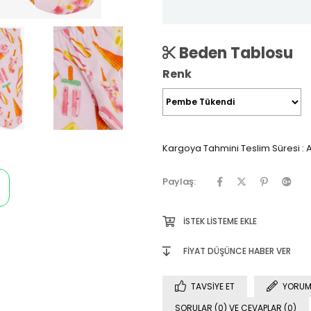
Beden Tablosu
Renk
Kargoya Tahmini Teslim Süresi
:
A
Paylaş:
İSTEK LISTEME EKLE
FIYAT DÜŞÜNCE HABER VER
TAVSIYE ET
YORUM
SORULAR (0) VE CEVAPLAR (0)