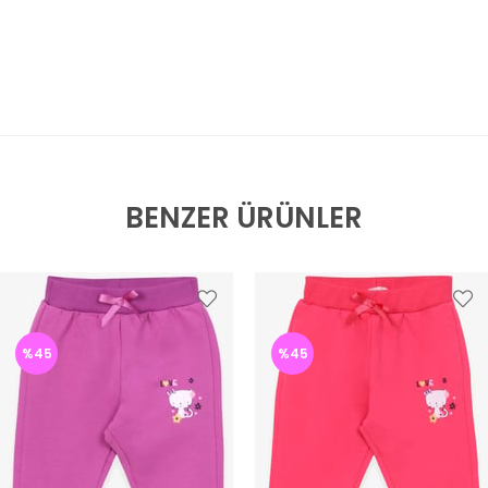
BENZER ÜRÜNLER
%45
%45