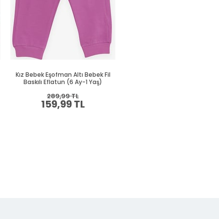
Kız Bebek Eşofman Altı Bebek Fil
Kız Bebek Eşofman Altı Bebek 
Baskılı Eflatun (6 Ay-1 Yaş)
Baskılı Gülkurusu (9 Ay)
289,99 TL
304,99 TL
159,99 TL
164,99 TL