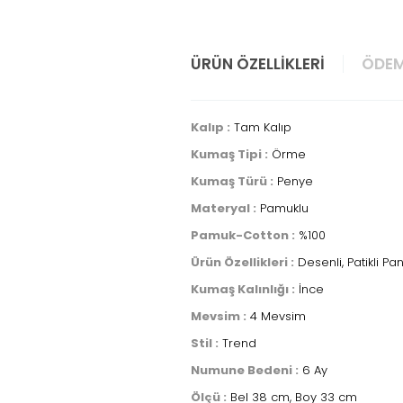
ÜRÜN ÖZELLIKLERI
ÖDEM
Kalıp :
Tam Kalıp
Kumaş Tipi :
Örme
Kumaş Türü :
Penye
Materyal :
Pamuklu
Pamuk-Cotton :
%100
Ürün Özellikleri :
Desenli, Patikli Pa
Kumaş Kalınlığı :
İnce
Mevsim :
4 Mevsim
Stil :
Trend
Numune Bedeni :
6 Ay
Ölçü :
Bel 38 cm, Boy 33 cm