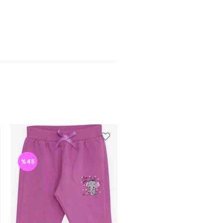
%45
%46