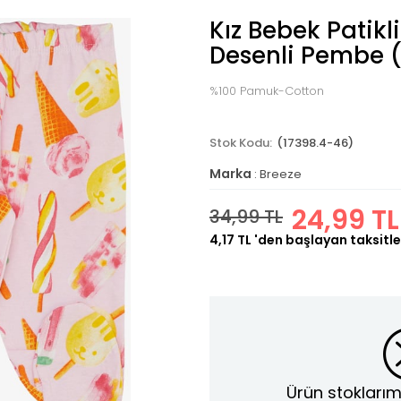
Kız Bebek Patik
Desenli Pembe (
%100 Pamuk-Cotton
(17398.4-46)
Marka
:
Breeze
24,99 TL
34,99 TL
4,17 TL
'den başlayan taksitle
Ürün stoklarım