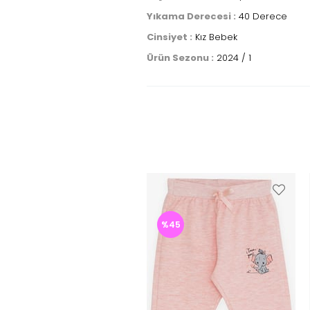
Yıkama Derecesi :
40 Derece
Cinsiyet :
Kız Bebek
Ürün Sezonu :
2024 / 1
%45