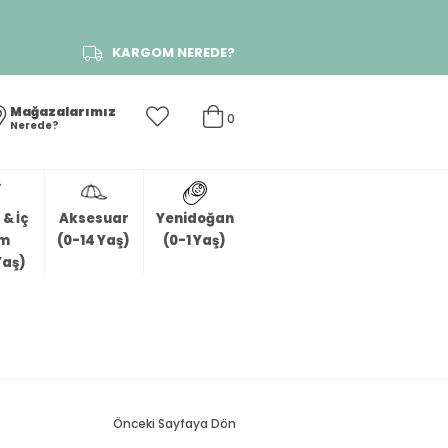
KARGOM NEREDE?
Mağazalarımız
0
Nerede?
& İç
Aksesuar
Yenidoğan
im
(0-14 Yaş)
(0-1 Yaş)
Yaş)
Önceki Sayfaya Dön