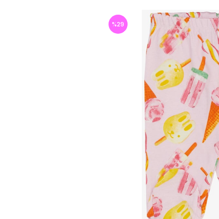
%
29
İndirim