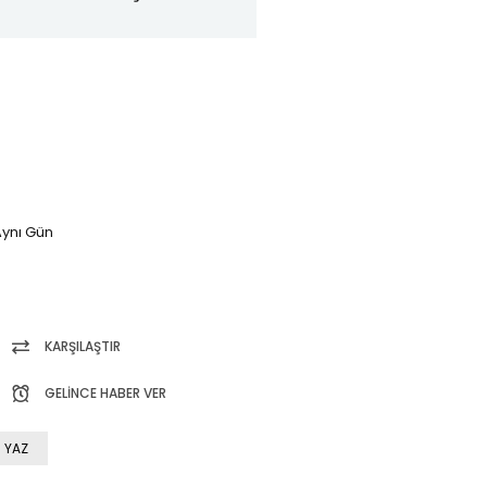
ynı Gün
KARŞILAŞTIR
GELINCE HABER VER
 YAZ