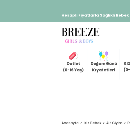
Hesaplı Fiyatlarla Sağlıklı Bebek
Kı
Outlet
Doğum Günü
(0-
(0-16 Yaş)
Kıyafetleri
Anasayfa
Kız Bebek
Alt Giyim
E