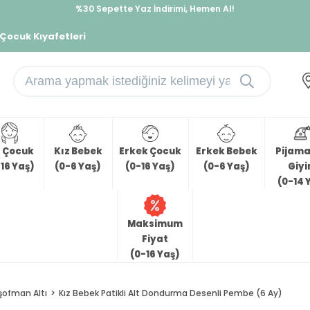
%30 Sepette Yaz İndirimi, Hemen Al!
İndirimlere ek %10 İndirimi Kap, Hemen Üye Ol!
 Çocuk Kıyafetleri
z Çocuk
Kız Bebek
Erkek Çocuk
Erkek Bebek
Pijama 
16 Yaş)
(0-6 Yaş)
(0-16 Yaş)
(0-6 Yaş)
Giy
(0-14 
Maksimum
Fiyat
(0-16 Yaş)
şofman Altı
Kız Bebek Patikli Alt Dondurma Desenli Pembe (6 Ay)