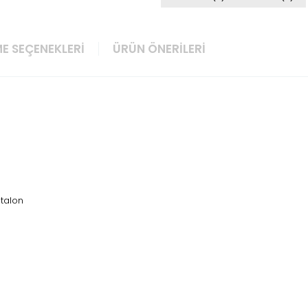
E SEÇENEKLERI
ÜRÜN ÖNERILERI
ntalon