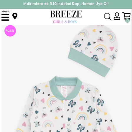
İndirimlere ek %10 İndirimi Kap, Hemen Üye Ol!
%30 Sepette Yaz İndirimi, Hemen Al!
Menu
Anasayfa
Kız Bebek
Tulum
Kız Bebek Patikli Tulum Bahar Temalı Kelebek Desenli Ekru (4 Ay)
0
%
46
İndirim