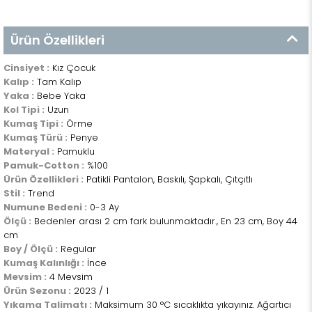
Ürün Özellikleri
Cinsiyet :
Kız Çocuk
Kalıp :
Tam Kalıp
Yaka :
Bebe Yaka
Kol Tipi :
Uzun
Kumaş Tipi :
Örme
Kumaş Türü :
Penye
Materyal :
Pamuklu
Pamuk-Cotton :
%100
Ürün Özellikleri :
Patikli Pantalon, Baskılı, Şapkalı, Çıtçıtlı
Stil :
Trend
Numune Bedeni :
0-3 Ay
Ölçü :
Bedenler arası 2 cm fark bulunmaktadır., En 23 cm, Boy 44
cm
Boy / Ölçü :
Regular
Kumaş Kalınlığı :
İnce
Mevsim :
4 Mevsim
Ürün Sezonu :
2023 / 1
Yıkama Talimatı :
Maksimum 30 °C sıcaklıkta yıkayınız. Ağartıcı