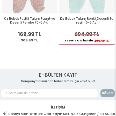
Kız Bebek Patikli Tulum Puantiye
Kız Bebek Tulum Renkli Desenli Su
Desenli Pembe (0-6 Ay)
Yeşili (0-6 Ay)
169,99 TL
294,99 TL
309,99 TL
206,49 TL
Sepette %30 İNDİRİM
E-BÜLTEN KAYIT
Kampanyalarımızdan haber almak için kayıt olun!
GÖNDER
İLETİŞİM
Sanayi Mah. Atatürk Cad. Kayın Sok. No:5 Güngören / İSTANBUL