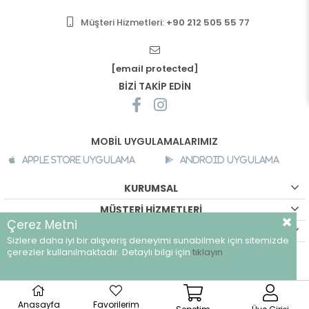
Müşteri Hizmetleri:
+90 212 505 55 77
[email protected]
BİZİ TAKİP EDİN
MOBİL UYGULAMALARIMIZ
Apple Store Uygulama
Android Uygulama
KURUMSAL
MÜŞTERİ HİZMETLERİ
Çerez Metni
ALIŞVERİŞ BİLGİLERİ
Sizlere daha iyi bir alışveriş deneyimi sunabilmek için sitemizde
©
breeze.com.tr - Tüm hakları saklıdır.
çerezler kullanılmaktadır. Detaylı bilgi için
tıklayın
Anasayfa
Favorilerim