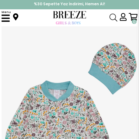
%30 Sepette Yaz İndirimi, Hemen Al!
İndirimlere ek %10 İndirimi Kap, Hemen Üye Ol!
Menu
Anasayfa
Kız Bebek
Tulum
Kız Bebek Patikli Tulum Çiçek Desenli Karışık Renk (0 Ay-6 Ay)
0