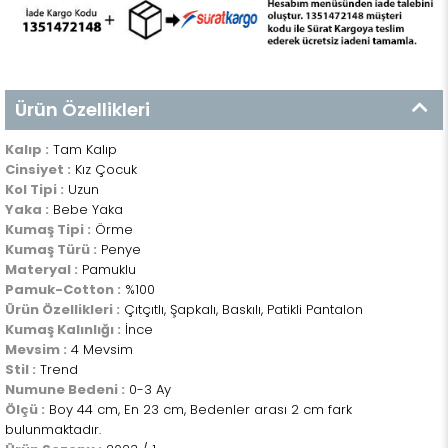
Ürün Özellikleri
Kalıp :
Tam Kalıp
Cinsiyet :
Kız Çocuk
Kol Tipi :
Uzun
Yaka :
Bebe Yaka
Kumaş Tipi :
Örme
Kumaş Türü :
Penye
Materyal :
Pamuklu
Pamuk-Cotton :
%100
Ürün Özellikleri :
Çıtçıtlı, Şapkalı, Baskılı, Patikli Pantalon
Kumaş Kalınlığı :
İnce
Mevsim :
4 Mevsim
Stil :
Trend
Numune Bedeni :
0-3 Ay
Ölçü :
Boy 44 cm, En 23 cm, Bedenler arası 2 cm fark
bulunmaktadır.