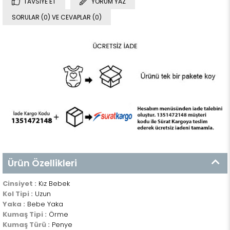
TAVSIYE ET
YORUM YAZ
SORULAR (0) VE CEVAPLAR (0)
Ürün Özellikleri
Cinsiyet :
Kız Bebek
Kol Tipi :
Uzun
Yaka :
Bebe Yaka
Kumaş Tipi :
Örme
Kumaş Türü :
Penye