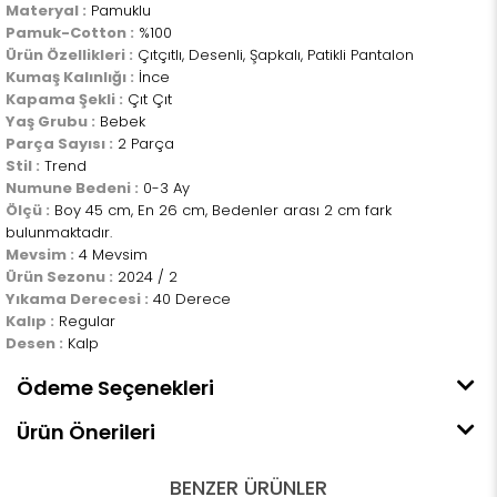
Materyal :
Pamuklu
Pamuk-Cotton :
%100
Ürün Özellikleri :
Çıtçıtlı, Desenli, Şapkalı, Patikli Pantalon
Kumaş Kalınlığı :
İnce
Kapama Şekli :
Çıt Çıt
Yaş Grubu :
Bebek
Parça Sayısı :
2 Parça
Stil :
Trend
Numune Bedeni :
0-3 Ay
Ölçü :
Boy 45 cm, En 26 cm, Bedenler arası 2 cm fark
bulunmaktadır.
Mevsim :
4 Mevsim
Ürün Sezonu :
2024 / 2
Yıkama Derecesi :
40 Derece
Kalıp :
Regular
Desen :
Kalp
Ödeme Seçenekleri
Ürün Önerileri
BENZER ÜRÜNLER