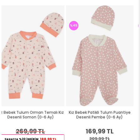
%45
%45
ı Kız
Kız Bebek Patikli Tulum Puantiye
Kız Bebek Tulum Kalp Desenl
Desenli Pembe (0-6 Ay)
Kırmızı (6 Ay)
169,99 TL
169,99 TL
309,99 TL
309,99 TL
L