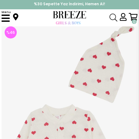
%30 Sepette Yaz İndirimi, Hemen Al!
İndirimlere ek %10 İndirimi Kap, Hemen Üye Ol!
Menu
Anasayfa
Kız Bebek
Tulum
Kız Bebek Tulum Kalp Desenli Ekru (6 Ay)
0
%
46
İndirim