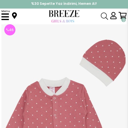
%30 Sepette Yaz İndirimi, Hemen Al!
İndirimlere ek %10 İndirimi Kap, Hemen Üye Ol!
Menu
Anasayfa
Kız Bebek
Tulum
Kız Bebek Patikli Tulum Puantiyeli Gülkurusu (4 Ay)
0
%
46
İndirim