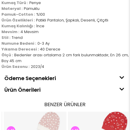
Kumaş Türü :
Penye
Materyal :
Pamuklu
Pamuk-Cotton :
%100
Ürün Özellikleri :
Patikli Pantalon, Şapkalı, Desenli, Çıtçıtlı
Kumaş Kalınlığı :
İnce
Mevsim :
4 Mevsim
Stil :
Trend
Numune Bedeni :
0-3 Ay
Yıkama Derecesi :
40 Derece
Ölçü :
Bedenler arası ortalama 2 cm fark bulunmaktadır, En 26 cm,
Boy 45 cm
Ürün Sezonu :
2023/4
Ödeme Seçenekleri
Ürün Önerileri
BENZER ÜRÜNLER