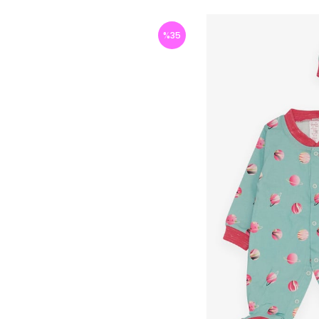
%
35
İndirim