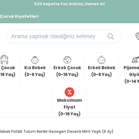
%30 Sepette Yaz İndirimi, Hemen Al!
İndirimlere ek %10 İndirimi Kap, Hemen Üye Ol!
 Çocuk Kıyafetleri
z Çocuk
Kız Bebek
Erkek Çocuk
Erkek Bebek
Pijama 
16 Yaş)
(0-6 Yaş)
(0-16 Yaş)
(0-6 Yaş)
Giy
(0-14 
Maksimum
Fiyat
(0-16 Yaş)
Bebek Patikli Tulum Renkli Gezegen Desenli Mint Yeşili (6 Ay)