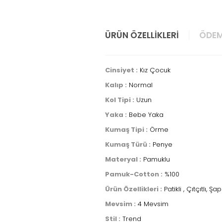
ÜRÜN ÖZELLIKLERI
ÖDEM
Cinsiyet :
Kız Çocuk
Kalıp :
Normal
Kol Tipi :
Uzun
Yaka :
Bebe Yaka
Kumaş Tipi :
Örme
Kumaş Türü :
Penye
Materyal :
Pamuklu
Pamuk-Cotton :
%100
Ürün Özellikleri :
Patikli , Çıtçıtlı, Şap
Mevsim :
4 Mevsim
Stil :
Trend