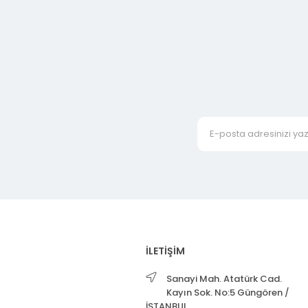
İLETİŞİM
Sanayi Mah. Atatürk Cad.
Kayın Sok. No:5 Güngören /
İSTANBUL