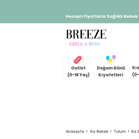
Hesaplı Fiyatlarla Sağlıklı Bebek
Kı
Outlet
Doğum Günü
(0-
(0-16 Yaş)
Kıyafetleri
Anasayfa
Kız Bebek
Tulum
Kız 