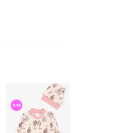
%45
%46