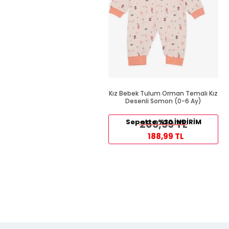
Kız Bebek Tulum Orman Temalı Kız
Desenli Somon (0-6 Ay)
Sepette %30 İNDİRİM
269,99 TL
188,99 TL