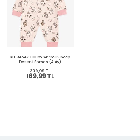
Kız Bebek Tulum Sevimli Sincap
Kız Bebek Patikli Tulum Baha
Desenli Somon (4 Ay)
Temalı Kelebek Desenli Ekru (4
309,99 TL
279,99 TL
169,99 TL
149,99 TL