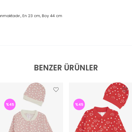
unmaktadır., En 23 cm, Boy 44 cm
BENZER ÜRÜNLER
%45
%45