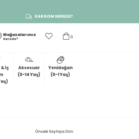
KARGOM NEREDE?
Mağazalarımız
0
Nerede?
& İç
Aksesuar
Yenidoğan
im
(0-14 Yaş)
(0-1 Yaş)
Yaş)
Önceki Sayfaya Dön