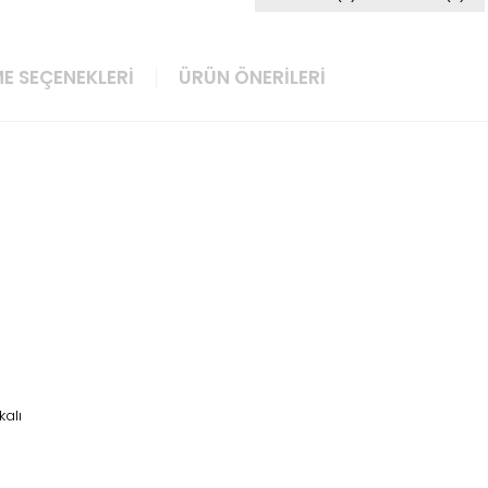
E SEÇENEKLERI
ÜRÜN ÖNERILERI
kalı