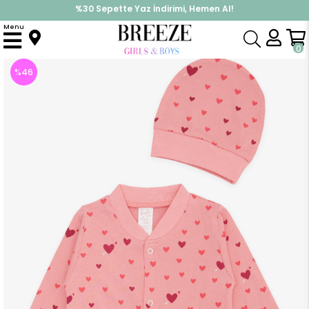
%30 Sepette Yaz İndirimi, Hemen Al!
İndirimlere ek %10 İndirimi Kap, Hemen Üye Ol!
Menu
Anasayfa
Kız Bebek
Tulum
Kız Bebek Patikli Tulum Renkli Kalp Desenli Narçiçeği (4 Ay)
0
%
46
İndirim