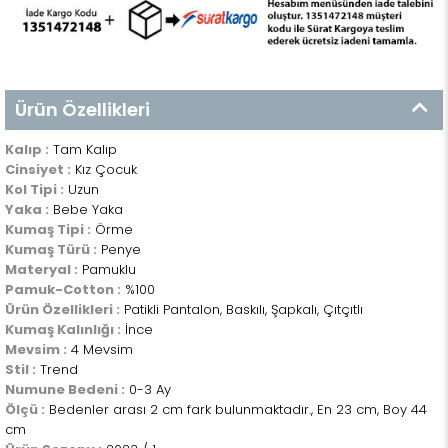
Ürün Özellikleri
Kalıp :
Tam Kalıp
Cinsiyet :
Kız Çocuk
Kol Tipi :
Uzun
Yaka :
Bebe Yaka
Kumaş Tipi :
Örme
Kumaş Türü :
Penye
Materyal :
Pamuklu
Pamuk-Cotton :
%100
Ürün Özellikleri :
Patikli Pantalon, Baskılı, Şapkalı, Çıtçıtlı
Kumaş Kalınlığı :
İnce
Mevsim :
4 Mevsim
Stil :
Trend
Numune Bedeni :
0-3 Ay
Ölçü :
Bedenler arası 2 cm fark bulunmaktadır., En 23 cm, Boy 44
cm