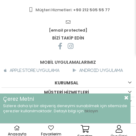
Müşteri Hizmetleri:
+90 212 505 55 77
[email protected]
BİZİ TAKİP EDİN
MOBİL UYGULAMALARIMIZ
Apple Store Uygulama
Android Uygulama
KURUMSAL
MÜŞTERİ HİZMETLERİ
Çerez Metni
ALIŞVERİŞ BİLGİLERİ
Sizlere daha iyi bir alışveriş deneyimi sunabilmek için sitemizde
©
breeze.com.tr - Tüm hakları saklıdır.
çerezler kullanılmaktadır. Detaylı bilgi için
tıklayın
Anasayfa
Favorilerim