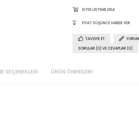
İSTEK LISTEME EKLE
FIYAT DÜŞÜNCE HABER VER
TAVSIYE ET
YORUM
SORULAR (0) VE CEVAPLAR (0)
E SEÇENEKLERI
ÜRÜN ÖNERILERI