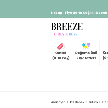
Hesaplı Fiyatlarla Sağlıklı Bebek
Kı
Outlet
Doğum Günü
(0-
(0-16 Yaş)
Kıyafetleri
Anasayfa
Kız Bebek
Tulum
Kız 