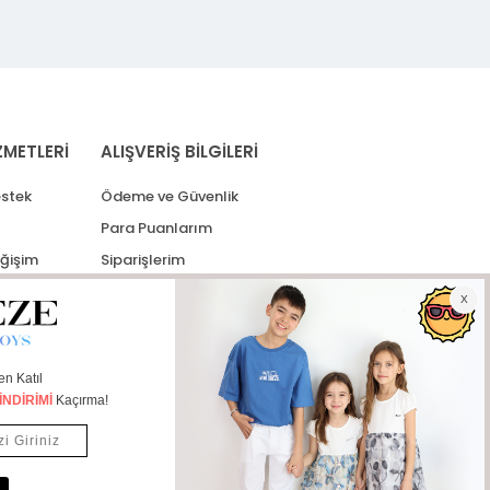
ZMETLERİ
ALIŞVERİŞ BİLGİLERİ
stek
Ödeme ve Güvenlik
Para Puanlarım
eğişim
Siparişlerim
lerim
Kargo Takip
İade Taleplerim