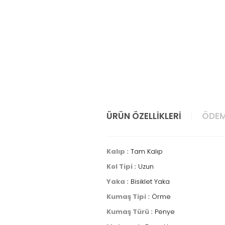
ÜRÜN ÖZELLIKLERI
ÖDEM
Kalıp :
Tam Kalıp
Kol Tipi :
Uzun
Yaka :
Bisiklet Yaka
Kumaş Tipi :
Örme
Kumaş Türü :
Penye