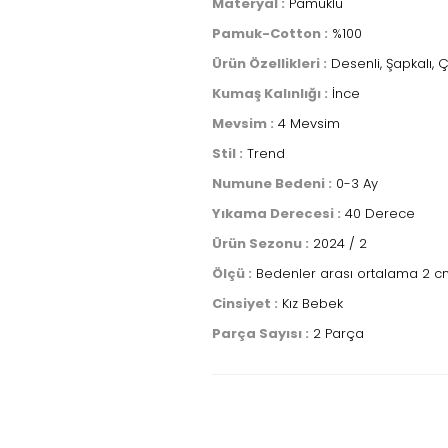
Materyal :
Pamuklu
Pamuk-Cotton :
%100
Ürün Özellikleri :
Desenli, Şapkalı, Çı
Kumaş Kalınlığı :
İnce
Mevsim :
4 Mevsim
Stil :
Trend
Numune Bedeni :
0-3 Ay
Yıkama Derecesi :
40 Derece
Ürün Sezonu :
2024 / 2
Ölçü :
Bedenler arası ortalama 2 cm
Cinsiyet :
Kız Bebek
Parça Sayısı :
2 Parça