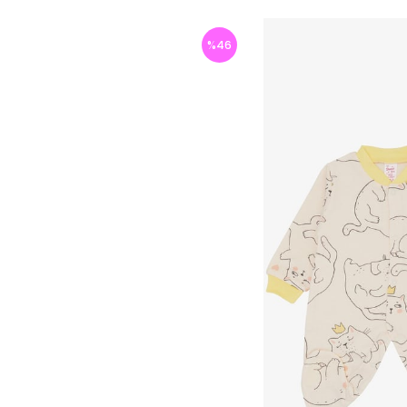
%
46
İndirim