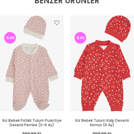
BENZER ÜRÜNLER
%45
%45
Kız Bebek Patikli Tulum Puantiye
Kız Bebek Tulum Kalp Desenli
Desenli Pembe (0-6 Ay)
Kırmızı (6 Ay)
309,99 TL
309,99 TL