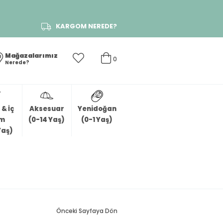
KARGOM NEREDE?
Mağazalarımız
0
Nerede?
& İç
Aksesuar
Yenidoğan
im
(0-14 Yaş)
(0-1 Yaş)
Yaş)
Önceki Sayfaya Dön