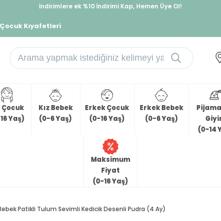
İndirimlere ek %10 İndirimi Kap, Hemen Üye Ol!
%30 Sepette Yaz İndirimi, Hemen Al!
 Çocuk Kıyafetleri
z Çocuk
Kız Bebek
Erkek Çocuk
Erkek Bebek
Pijama 
16 Yaş)
(0-6 Yaş)
(0-16 Yaş)
(0-6 Yaş)
Giy
(0-14 
Maksimum
Fiyat
(0-16 Yaş)
Bebek Patikli Tulum Sevimli Kedicik Desenli Pudra (4 Ay)