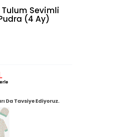
i Tulum Sevimli
 Pudra (4 Ay)
L
erle
ı Da Tavsiye Ediyoruz.