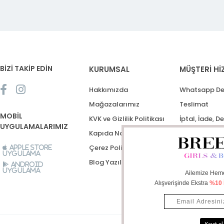
BİZİ TAKİP EDİN
KURUMSAL
MÜŞTERİ Hİ
Hakkımızda
Whatsapp De
Mağazalarımız
Teslimat
MOBİL
KVK ve Gizlilik Politikası
İptal, İade, D
UYGULAMALARIMIZ
Kapıda Nakit Ödeme
Destek Talep
Çerez Politikası
Apple Store
Uygulama
Blog Yazıları
Android
Uygulama