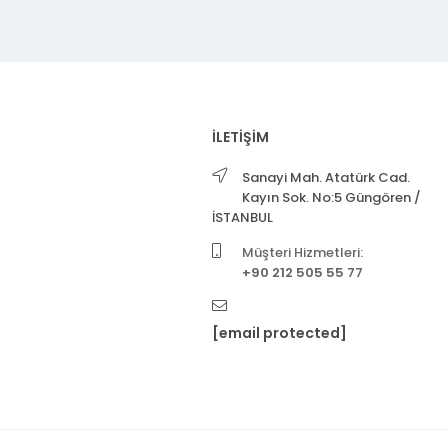
İLETİŞİM
Sanayi Mah. Atatürk Cad.
Kayın Sok. No:5 Güngören /
İSTANBUL
Müşteri Hizmetleri:
+90 212 505 55 77
[email protected]