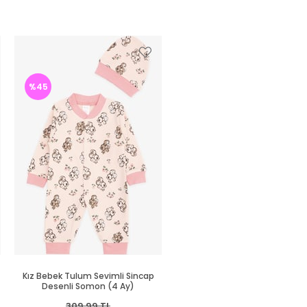
%45
%46
Kız Bebek Tulum Sevimli Sincap
Kız Bebek Patikli Tulum Baha
Desenli Somon (4 Ay)
Temalı Kelebek Desenli Ekru (4
309,99 TL
279,99 TL