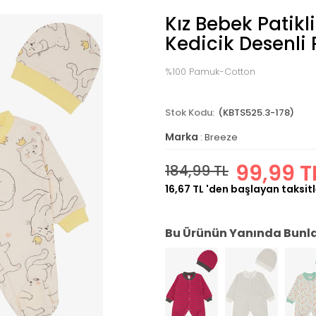
Kız Bebek Patikl
Kedicik Desenli
%100 Pamuk-Cotton
(KBTS525.3-178)
Marka
:
Breeze
99,99 T
184,99 TL
16,67 TL
'den başlayan taksitl
Bu Ürünün Yanında Bunlar