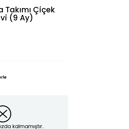
a Takımı Çiçek
vi (9 Ay)
erle
ızda kalmamıştır.