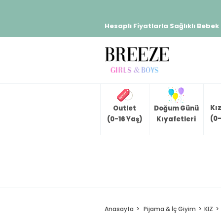
Hesaplı Fiyatlarla Sağlıklı Bebek
Kı
Outlet
Doğum Günü
(0-
(0-16 Yaş)
Kıyafetleri
Anasayfa
Pijama & İç Giyim
KIZ