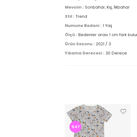
Mevsim :
Sonbahar, Kış, İlkbahar
Stil :
Trend
Numune Bedeni :
1 Yaş
Ölçü :
Bedenler arası 1 cm fark bulun
Ürün Sezonu :
2021 / 3
Yıkama Derecesi :
30 Derece
%47