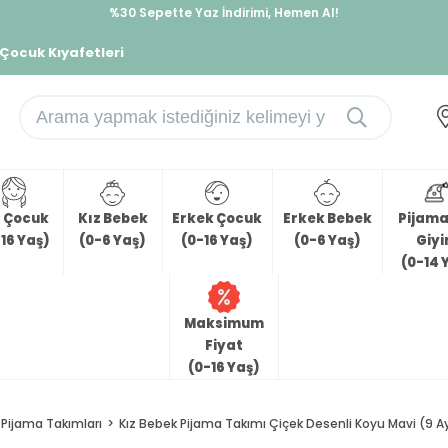
%30 Sepette Yaz İndirimi, Hemen Al!
İndirimlere ek %10 İndirimi Kap, Hemen Üye Ol!
 Çocuk Kıyafetleri
z Çocuk
Kız Bebek
Erkek Çocuk
Erkek Bebek
Pijama 
16 Yaş)
(0-6 Yaş)
(0-16 Yaş)
(0-6 Yaş)
Giy
(0-14 
Maksimum
Fiyat
(0-16 Yaş)
Pijama Takımları
Kız Bebek Pijama Takımı Çiçek Desenli Koyu Mavi (9 A