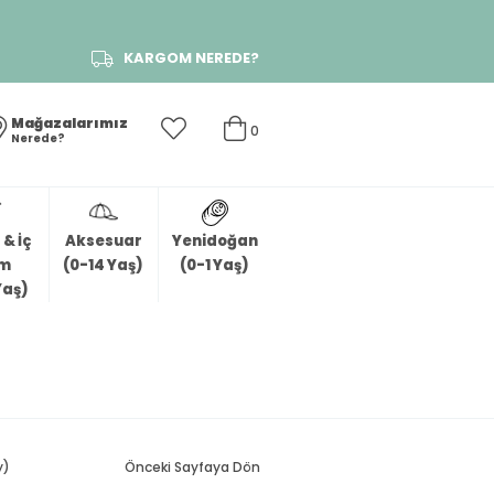
KARGOM NEREDE?
Mağazalarımız
0
Nerede?
& İç
Aksesuar
Yenidoğan
im
(0-14 Yaş)
(0-1 Yaş)
Yaş)
y)
Önceki Sayfaya Dön