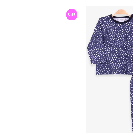
%
45
İndirim