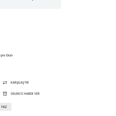
ynı Gün
KARŞILAŞTIR
GELINCE HABER VER
 YAZ