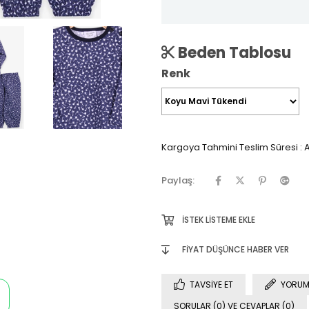
Beden Tablosu
Renk
Kargoya Tahmini Teslim Süresi
:
A
Paylaş:
İSTEK LISTEME EKLE
FIYAT DÜŞÜNCE HABER VER
TAVSIYE ET
YORUM
SORULAR (0) VE CEVAPLAR (0)