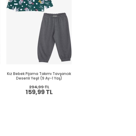
Kız Bebek Pijama Takımı Tavşancık
Kız Bebek Pijama Takımı Unic
Desenli Yeşil (9 Ay-1 Yaş)
Desenli Ekru (1.5 Yaş)
294,99 TL
394,99 TL
159,99 TL
214,99 TL