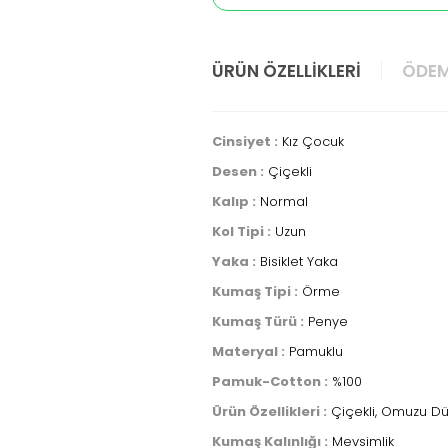
ÜRÜN ÖZELLIKLERI
ÖDEM
Cinsiyet :
Kız Çocuk
Desen :
Çiçekli
Kalıp :
Normal
Kol Tipi :
Uzun
Yaka :
Bisiklet Yaka
Kumaş Tipi :
Örme
Kumaş Türü :
Penye
Materyal :
Pamuklu
Pamuk-Cotton :
%100
Ürün Özellikleri :
Çiçekli, Omuzu Dü
Kumaş Kalınlığı :
Mevsimlik