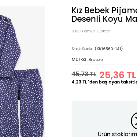
Kız Bebek Pijam
Desenli Koyu Ma
%100 Pamuk-Cotton
(KK16560-141)
Marka
:
Breeze
25,36 TL
45,73 TL
4,23 TL
'den başlayan taksitl
Ürün stoklarım