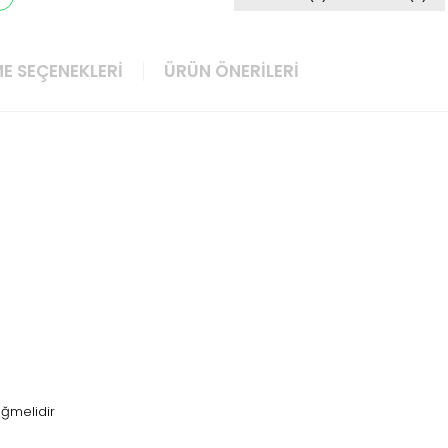
E SEÇENEKLERI
ÜRÜN ÖNERILERI
ğmelidir