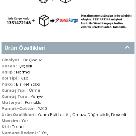
Ürün Özellikleri
Cinsiyet :
Kız Çocuk
Desen :
Çiçekli
Kalıp :
Normal
Kol Tipi :
Kısa
Yaka :
Bisiklet Yaka
Kumaş Tipi :
Örme
Kumaş Türü :
Penye
Materyal :
Pamuklu
Pamuk-Cotton :
%100
Ürün Özellikleri :
Yarım Beli Lastikli, Omuzu Düğmelidir, Desenli
Mevsim :
Yaz
Stil :
Trend
Numune Bedeni :
1 Yaş