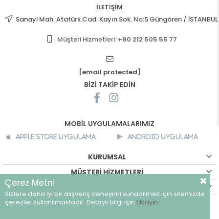
İLETİŞİM
Sanayi Mah. Atatürk Cad. Kayın Sok. No:5 Güngören / İSTANBUL
Müşteri Hizmetleri:
+90 212 505 55 77
[email protected]
BİZİ TAKİP EDİN
MOBİL UYGULAMALARIMIZ
Apple Store Uygulama
Android Uygulama
KURUMSAL
MÜŞTERİ HİZMETLERİ
Çerez Metni
ALIŞVERİŞ BİLGİLERİ
Sizlere daha iyi bir alışveriş deneyimi sunabilmek için sitemizde
©
breeze.com.tr - Tüm hakları saklıdır.
çerezler kullanılmaktadır. Detaylı bilgi için
tıklayın