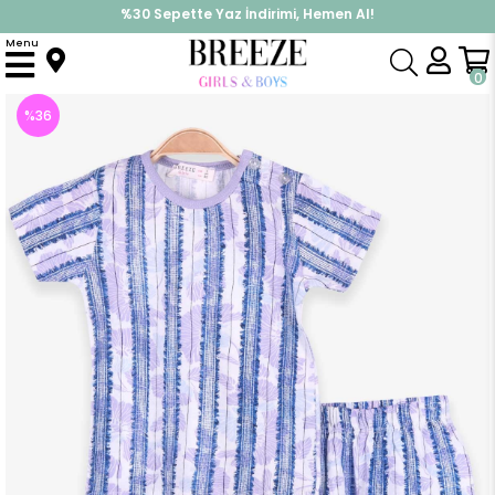
%30 Sepette Yaz İndirimi, Hemen Al!
İndirimlere ek %10 İndirimi Kap, Hemen Üye Ol!
Menu
Anasayfa
Pijama & İç Giyim
KIZ
Pijama Takımları
Kız Bebek Pijama Takımı Çiçekli Karışık Renk (9 Ay)
0
%
36
İndirim