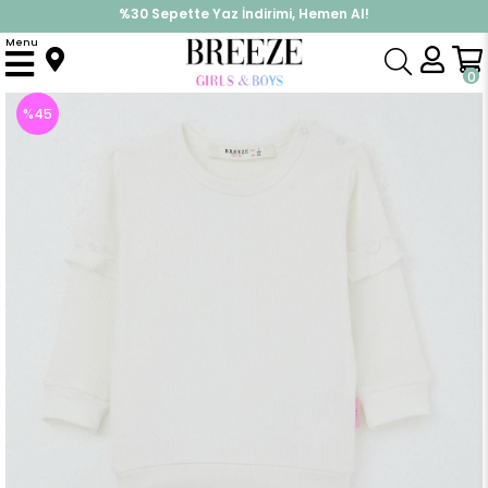
%30 Sepette Yaz İndirimi, Hemen Al!
İndirimlere ek %10 İndirimi Kap, Hemen Üye Ol!
Menu
Anasayfa
Pijama & İç Giyim
KIZ
Pijama Takımları
Kız Bebek Pijama Takımı Omuzdan Patlı Kolları Fırfır Detaylı Ekru (6 Ay)
0
%
45
İndirim