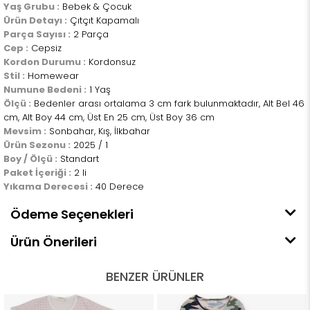
Yaş Grubu :
Bebek & Çocuk
Ürün Detayı :
Çıtçıt Kapamalı
Parça Sayısı :
2 Parça
Cep :
Cepsiz
Kordon Durumu :
Kordonsuz
Stil :
Homewear
Numune Bedeni :
1 Yaş
Ölçü :
Bedenler arası ortalama 3 cm fark bulunmaktadır, Alt Bel 46
cm, Alt Boy 44 cm, Üst En 25 cm, Üst Boy 36 cm
Mevsim :
Sonbahar, Kış, İlkbahar
Ürün Sezonu :
2025 / 1
Boy / Ölçü :
Standart
Paket İçeriği :
2 li
Yıkama Derecesi :
40 Derece
Ödeme Seçenekleri
Ürün Önerileri
BENZER ÜRÜNLER