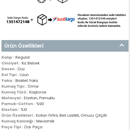
Ürün Özellikleri
Kalıp :
Regular
Cinsiyet :
Kız Bebek
Desen :
Düz
Kol Tipi :
Uzun
Yaka :
Bisiklet Yaka
Kumaş Tipi :
Örme
Kumaş Türü :
Kaşkorse
Materyal :
Elastan, Pamuklu
Pamuk-Cotton :
%90
Elastan :
%10
Ürün Özellikleri :
Kolları Fırfırlı, Beli Lastikli, Omuzu Çıtçıtlı
Kumaş Kalınlığı :
Mevsimlik
Paça Tipi :
Dar Paça