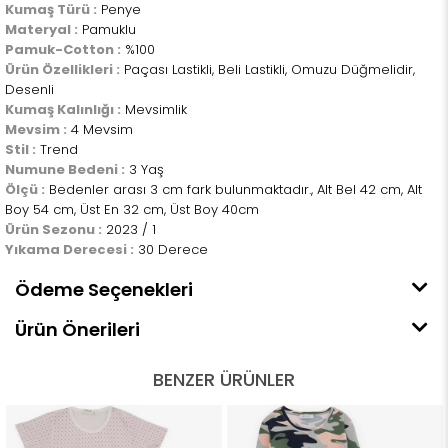
Kumaş Türü :
Penye
Materyal :
Pamuklu
Pamuk-Cotton :
%100
Ürün Özellikleri :
Paçası Lastikli, Beli Lastikli, Omuzu Düğmelidir,
Desenli
Kumaş Kalınlığı :
Mevsimlik
Mevsim :
4 Mevsim
Stil :
Trend
Numune Bedeni :
3 Yaş
Ölçü :
Bedenler arası 3 cm fark bulunmaktadır., Alt Bel 42 cm, Alt
Boy 54 cm, Üst En 32 cm, Üst Boy 40cm
Ürün Sezonu :
2023 / 1
Yıkama Derecesi :
30 Derece
Ödeme Seçenekleri
Ürün Önerileri
BENZER ÜRÜNLER