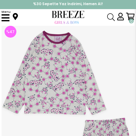
%30 Sepette Yaz İndirimi, Hemen Al!
İndirimlere ek %10 İndirimi Kap, Hemen Üye Ol!
Menu
Anasayfa
Pijama & İç Giyim
KIZ
Pijama Takımları
Kız Bebek Pijama Takımı Sevimli Farecik Desenli Ekru (9 Ay)
0
%
47
İndirim