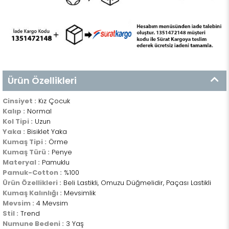
Ürün Özellikleri
Cinsiyet :
Kız Çocuk
Kalıp :
Normal
Kol Tipi :
Uzun
Yaka :
Bisiklet Yaka
Kumaş Tipi :
Örme
Kumaş Türü :
Penye
Materyal :
Pamuklu
Pamuk-Cotton :
%100
Ürün Özellikleri :
Beli Lastikli, Omuzu Düğmelidir, Paçası Lastikli
Kumaş Kalınlığı :
Mevsimlik
Mevsim :
4 Mevsim
Stil :
Trend
Numune Bedeni :
3 Yaş