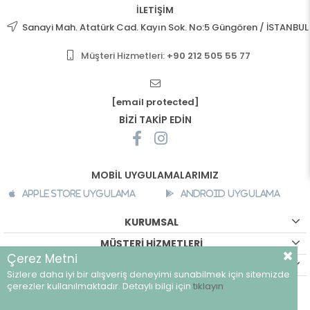
İLETİŞİM
Sanayi Mah. Atatürk Cad. Kayın Sok. No:5 Güngören / İSTANBUL
Müşteri Hizmetleri:
+90 212 505 55 77
[email protected]
BİZİ TAKİP EDİN
MOBİL UYGULAMALARIMIZ
Apple Store Uygulama
Android Uygulama
KURUMSAL
MÜŞTERİ HİZMETLERİ
Çerez Metni
ALIŞVERİŞ BİLGİLERİ
Sizlere daha iyi bir alışveriş deneyimi sunabilmek için sitemizde
©
breeze.com.tr - Tüm hakları saklıdır.
çerezler kullanılmaktadır. Detaylı bilgi için
tıklayın