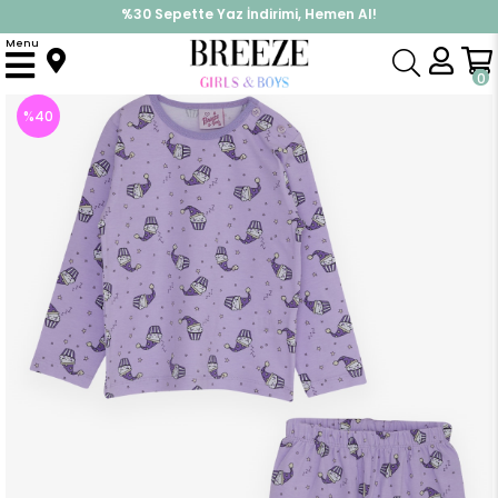
%30 Sepette Yaz İndirimi, Hemen Al!
İndirimlere ek %10 İndirimi Kap, Hemen Üye Ol!
Menu
Anasayfa
Pijama & İç Giyim
KIZ
Pijama Takımları
Kız Bebek Pijama Takımı Sevimli Mısır Patlağı Desenli Lila (1 Yaş)
0
%
40
İndirim