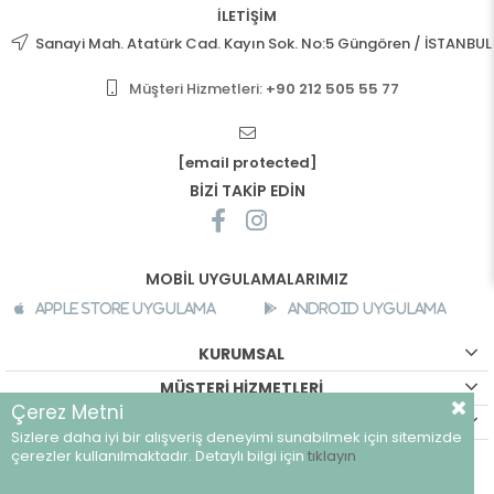
İLETİŞİM
Sanayi Mah. Atatürk Cad. Kayın Sok. No:5 Güngören / İSTANBUL
Müşteri Hizmetleri:
+90 212 505 55 77
[email protected]
BİZİ TAKİP EDİN
MOBİL UYGULAMALARIMIZ
Apple Store Uygulama
Android Uygulama
KURUMSAL
MÜŞTERİ HİZMETLERİ
Çerez Metni
ALIŞVERİŞ BİLGİLERİ
Sizlere daha iyi bir alışveriş deneyimi sunabilmek için sitemizde
©
breeze.com.tr - Tüm hakları saklıdır.
çerezler kullanılmaktadır. Detaylı bilgi için
tıklayın