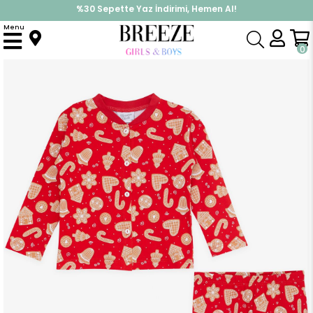
%30 Sepette Yaz İndirimi, Hemen Al!
İndirimlere ek %10 İndirimi Kap, Hemen Üye Ol!
Menu
Anasayfa
Pijama & İç Giyim
KIZ
Pijama Takımları
Kız Bebek Pijama Takımı Yılbaşı Temalı Kırmızı (4 Ay)
0