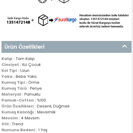
Ürün Özellikleri
Kalıp :
Tam Kalıp
Cinsiyet :
Kız Çocuk
Kol Tipi :
Uzun
Yaka :
Bebe Yaka
Kumaş Tipi :
Örme
Kumaş Türü :
Penye
Materyal :
Pamuklu
Pamuk-Cotton :
%100
Ürün Özellikleri :
Desenli, Düğmeli
Kumaş Kalınlığı :
Mevsimlik
Mevsim :
4 Mevsim
Stil :
Trend
Numune Bedeni :
1 Yaş