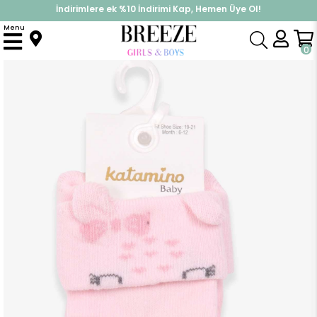
İndirimlere ek %10 İndirimi Kap, Hemen Üye Ol!
%30 Sepette Yaz İndirimi, Hemen Al!
Menu
Anasayfa
Aksesuar
Çorap
Kız Bebek Soket Çorap Abs li Hayvancık Desenli Pudra (1.5 Yaş)
0