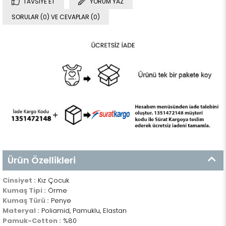
TAVSIYE ET
YORUM YAZ
SORULAR (0) VE CEVAPLAR (0)
Ürün Özellikleri
Cinsiyet :
Kız Çocuk
Kumaş Tipi :
Örme
Kumaş Türü :
Penye
Materyal :
Poliamid, Pamuklu, Elastan
Pamuk-Cotton :
%80