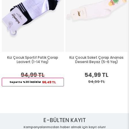
Kız Çocuk Sportif Patik Çorap
Kız Çocuk Soket Çorap Ananas
Lacivert (1-14 Yaş)
Desenli Beyaz (5-6 Yaş)
94,99 TL
54,99 TL
94,99 TL
66,49 TL
Sepette %30 İNDİRİM
E-BÜLTEN KAYIT
Kampanyalarımızdan haber almak için kayıt olun!