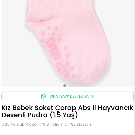
WHATSAPP DESTEK HATTI
Kız Bebek Soket Çorap Abs li Hayvancık
Desenli Pudra (1.5 Yaş)
%80 Pamuk-Cotton , %18 Poliamid , %2 Elastan