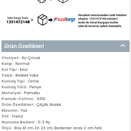
Ürün Özellikleri
Cinsiyet :
Kız Çocuk
Kalıp :
Normal
Kol Tipi :
Kısa
Yaka :
Bisiklet Yaka
Kumaş Tipi :
Örme
Kumaş Türü :
Penye
Materyal :
Pamuklu
Pamuk-Cotton :
%100
Ürün Özellikleri :
Çıtçıtlı, Baskılı
Mevsim :
Yaz
Stil :
Trend
Numune Bedeni :
0-3 Ay
Ölçü :
Boy 41 cm, En 23 cm, Bedenler arası 2 cm fark