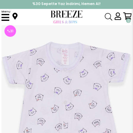
%30 Sepette Yaz İndirimi, Hemen Al!
İndirimlere ek %10 İndirimi Kap, Hemen Üye Ol!
Menu
Anasayfa
Kız Bebek
Tulum
Kız Bebek Şort Tulum Kedi Desenli Beyaz (9 Ay)
0
%
31
İndirim