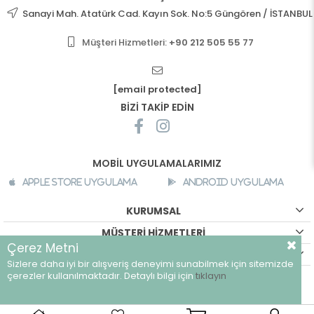
Sanayi Mah. Atatürk Cad. Kayın Sok. No:5 Güngören / İSTANBUL
Müşteri Hizmetleri:
+90 212 505 55 77
[email protected]
BİZİ TAKİP EDİN
MOBİL UYGULAMALARIMIZ
Apple Store Uygulama
Android Uygulama
KURUMSAL
MÜŞTERİ HİZMETLERİ
Çerez Metni
ALIŞVERİŞ BİLGİLERİ
Sizlere daha iyi bir alışveriş deneyimi sunabilmek için sitemizde
©
breeze.com.tr - Tüm hakları saklıdır.
çerezler kullanılmaktadır. Detaylı bilgi için
tıklayın