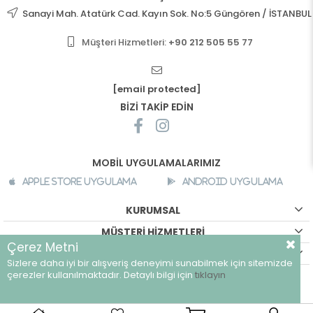
Sanayi Mah. Atatürk Cad. Kayın Sok. No:5 Güngören / İSTANBUL
Müşteri Hizmetleri:
+90 212 505 55 77
[email protected]
BİZİ TAKİP EDİN
MOBİL UYGULAMALARIMIZ
Apple Store Uygulama
Android Uygulama
KURUMSAL
MÜŞTERİ HİZMETLERİ
Çerez Metni
ALIŞVERİŞ BİLGİLERİ
Sizlere daha iyi bir alışveriş deneyimi sunabilmek için sitemizde
©
breeze.com.tr - Tüm hakları saklıdır.
çerezler kullanılmaktadır. Detaylı bilgi için
tıklayın