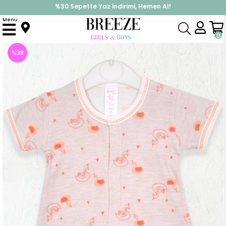
%30 Sepette Yaz İndirimi, Hemen Al!
İndirimlere ek %10 İndirimi Kap, Hemen Üye Ol!
Menu
Anasayfa
Kız Bebek
Tulum
Kiz Bebek Sort Tulum Kugu Desenli Bej Melanj (6 Ay)
0
%
38
İndirim