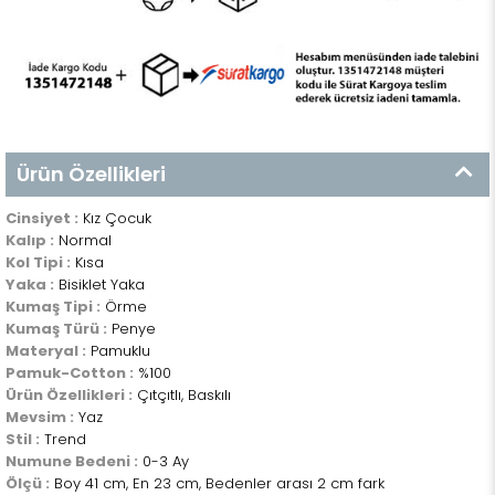
Ürün Özellikleri
Cinsiyet :
Kız Çocuk
Kalıp :
Normal
Kol Tipi :
Kısa
Yaka :
Bisiklet Yaka
Kumaş Tipi :
Örme
Kumaş Türü :
Penye
Materyal :
Pamuklu
Pamuk-Cotton :
%100
Ürün Özellikleri :
Çıtçıtlı, Baskılı
Mevsim :
Yaz
Stil :
Trend
Numune Bedeni :
0-3 Ay
Ölçü :
Boy 41 cm, En 23 cm, Bedenler arası 2 cm fark