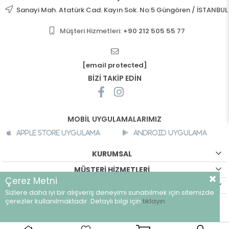
Sanayi Mah. Atatürk Cad. Kayın Sok. No:5 Güngören / İSTANBUL
Müşteri Hizmetleri:
+90 212 505 55 77
[email protected]
BİZİ TAKİP EDİN
MOBİL UYGULAMALARIMIZ
Apple Store Uygulama
Android Uygulama
KURUMSAL
MÜŞTERİ HİZMETLERİ
Çerez Metni
ALIŞVERİŞ BİLGİLERİ
Sizlere daha iyi bir alışveriş deneyimi sunabilmek için sitemizde
©
breeze.com.tr - Tüm hakları saklıdır.
çerezler kullanılmaktadır. Detaylı bilgi için
tıklayın