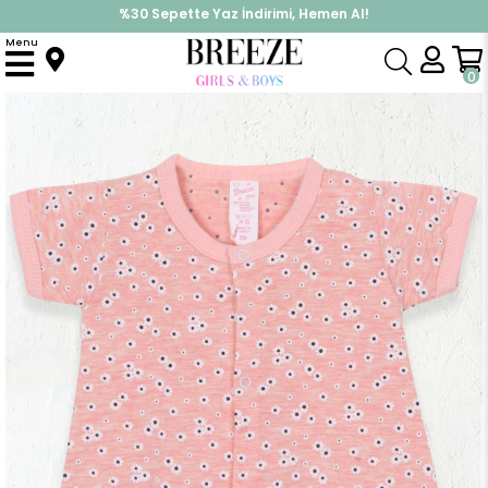
%30 Sepette Yaz İndirimi, Hemen Al!
İndirimlere ek %10 İndirimi Kap, Hemen Üye Ol!
Menu
Anasayfa
Kız Bebek
Tulum
Kız Bebek Şort Tulum Papatya Desenli Somon Melanj (4 Ay)
0