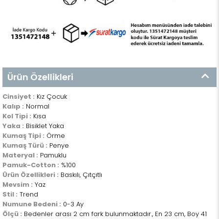
Ürün Özellikleri
Cinsiyet :
Kız Çocuk
Kalıp :
Normal
Kol Tipi :
Kısa
Yaka :
Bisiklet Yaka
Kumaş Tipi :
Örme
Kumaş Türü :
Penye
Materyal :
Pamuklu
Pamuk-Cotton :
%100
Ürün Özellikleri :
Baskılı, Çıtçıtlı
Mevsim :
Yaz
Stil :
Trend
Numune Bedeni :
0-3 Ay
Ölçü :
Bedenler arası 2 cm fark bulunmaktadır., En 23 cm, Boy 41