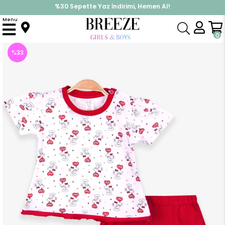
%30 Sepette Yaz İndirimi, Hemen Al!
İndirimlere ek %10 İndirimi Kap, Hemen Üye Ol!
Menu
Anasayfa
Kız Bebek
Takımlar
Kapri & Şort Takım
Kız Bebek Şortlu Takım Filli Kalpli Beyaz (0-3 Ay)
0
%
33
İndirim