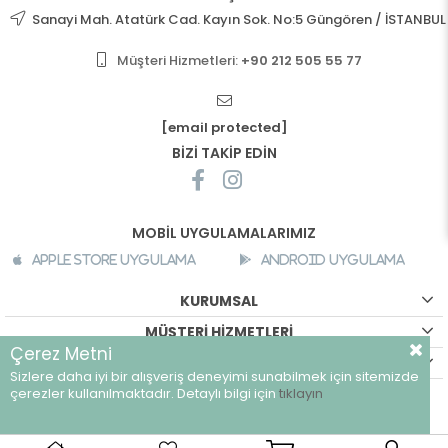
Sanayi Mah. Atatürk Cad. Kayın Sok. No:5 Güngören / İSTANBUL
Müşteri Hizmetleri:
+90 212 505 55 77
[email protected]
BİZİ TAKİP EDİN
MOBİL UYGULAMALARIMIZ
Apple Store Uygulama
Android Uygulama
KURUMSAL
MÜŞTERİ HİZMETLERİ
Çerez Metni
ALIŞVERİŞ BİLGİLERİ
Sizlere daha iyi bir alışveriş deneyimi sunabilmek için sitemizde
©
breeze.com.tr - Tüm hakları saklıdır.
çerezler kullanılmaktadır. Detaylı bilgi için
tıklayın