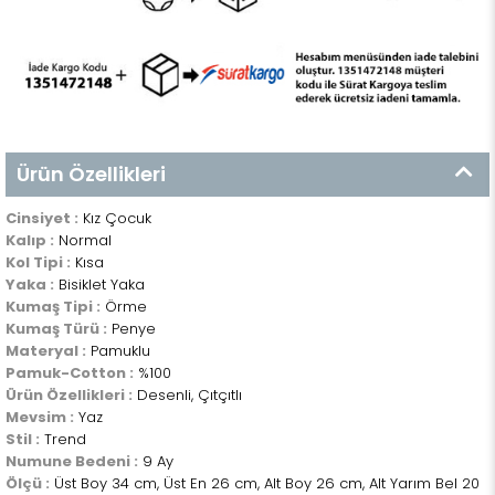
Ürün Özellikleri
Cinsiyet :
Kız Çocuk
Kalıp :
Normal
Kol Tipi :
Kısa
Yaka :
Bisiklet Yaka
Kumaş Tipi :
Örme
Kumaş Türü :
Penye
Materyal :
Pamuklu
Pamuk-Cotton :
%100
Ürün Özellikleri :
Desenli, Çıtçıtlı
Mevsim :
Yaz
Stil :
Trend
Numune Bedeni :
9 Ay
Ölçü :
Üst Boy 34 cm, Üst En 26 cm, Alt Boy 26 cm, Alt Yarım Bel 20