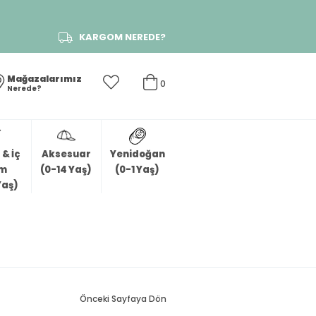
KARGOM NEREDE?
Mağazalarımız
0
Nerede?
& İç
Aksesuar
Yenidoğan
im
(0-14 Yaş)
(0-1 Yaş)
Yaş)
Önceki Sayfaya Dön