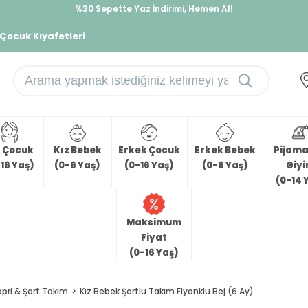
%30 Sepette Yaz İndirimi, Hemen Al!
İndirimlere ek %10 İndirimi Kap, Hemen Üye Ol!
 Çocuk Kıyafetleri
z Çocuk
Kız Bebek
Erkek Çocuk
Erkek Bebek
Pijama 
16 Yaş)
(0-6 Yaş)
(0-16 Yaş)
(0-6 Yaş)
Giy
(0-14 
Maksimum
Fiyat
(0-16 Yaş)
apri & Şort Takım
Kız Bebek Şortlu Takım Fiyonklu Bej (6 Ay)