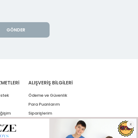
GÖNDER
ZMETLERİ
ALIŞVERİŞ BİLGİLERİ
stek
Ödeme ve Güvenlik
Para Puanlarım
eğişim
Siparişlerim
lerim
Kargo Takip
İade Taleplerim