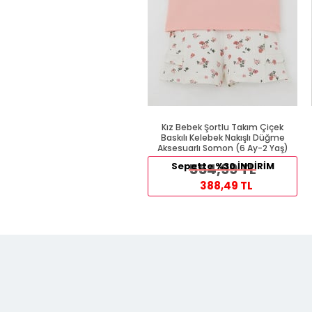
Kız Bebek Şortlu Takım Çiçek
Baskılı Kelebek Nakışlı Düğme
Aksesuarlı Somon (6 Ay-2 Yaş)
Sepette %30 İNDİRİM
554,99 TL
388,49 TL