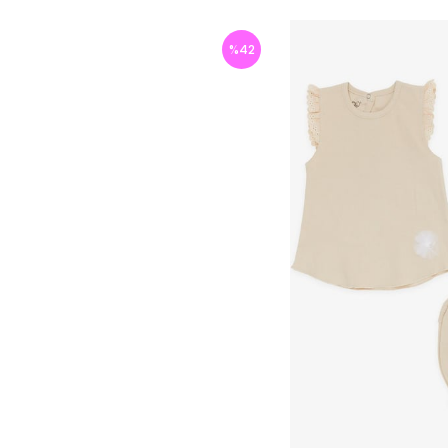
%
42
İndirim