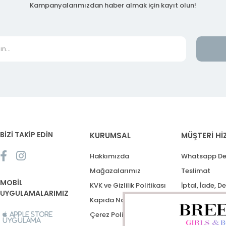
Kampanyalarımızdan haber almak için kayıt olun!
BİZİ TAKİP EDİN
KURUMSAL
MÜŞTERİ Hİ
Hakkımızda
Whatsapp De
Mağazalarımız
Teslimat
MOBİL
KVK ve Gizlilik Politikası
İptal, İade, D
UYGULAMALARIMIZ
Kapıda Nakit Ödeme
Destek Talep
Çerez Politikası
Apple Store
Uygulama