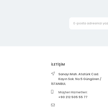
İLETİŞİM
Sanayi Mah. Atatürk Cad.
Kayın Sok. No:5 Güngören /
İSTANBUL
Müşteri Hizmetleri:
+90 212 505 55 77