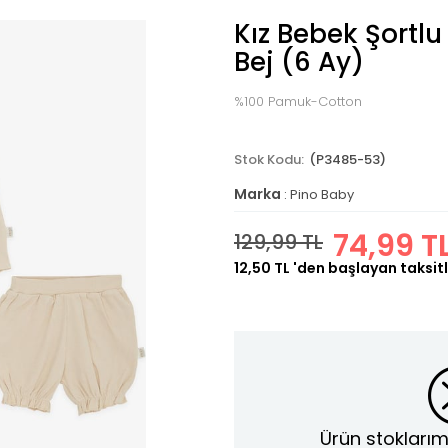
Kız Bebek Şortlu
Bej (6 Ay)
%100 Pamuk-Cotton
(P3485-53)
Marka
:
Pino Baby
74,99 T
129,99 TL
12,50 TL
'den başlayan taksitl
Ürün stoklarım