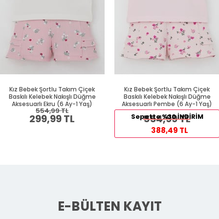
Kız Bebek Şortlu Takım Çiçek
Kız Bebek Şortlu Takım Çiçek
Baskılı Kelebek Nakışlı Düğme
Baskılı Kelebek Nakışlı Düğme
Aksesuarlı Ekru (6 Ay-1 Yaş)
Aksesuarlı Pembe (6 Ay-1 Yaş)
554,99 TL
299,99 TL
Sepette %30 İNDİRİM
554,99 TL
388,49 TL
E-BÜLTEN KAYIT