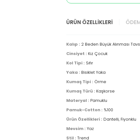
ÜRÜN ÖZELLIKLERI
ÖDEM
Kalıp :
2 Beden Büyük Alınması Tavsi
Cinsiyet :
Kız Çocuk
Kol Tipi :
Sıfır
Yaka :
Bisiklet Yaka
Kumaş Tipi :
Örme
Kumaş Türü :
Kaşkorse
Materyal :
Pamuklu
Pamuk-Cotton :
%100
Ürün Özellikleri :
Dantelli, Fiyonklu
Mevsim :
Yaz
Stil :
Trend