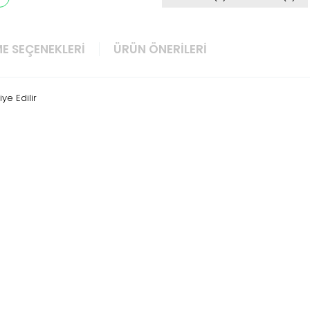
E SEÇENEKLERI
ÜRÜN ÖNERILERI
ye Edilir