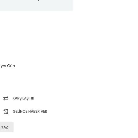
ynı Gün
KARŞILAŞTIR
GELINCE HABER VER
 YAZ