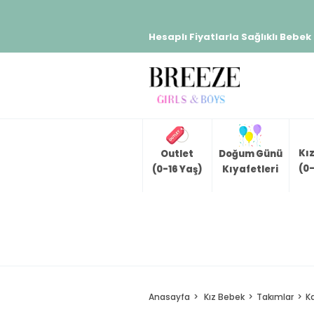
Hesaplı Fiyatlarla Sağlıklı Bebek
Kı
Outlet
Doğum Günü
(0-
(0-16 Yaş)
Kıyafetleri
Anasayfa
Kız Bebek
Takımlar
K