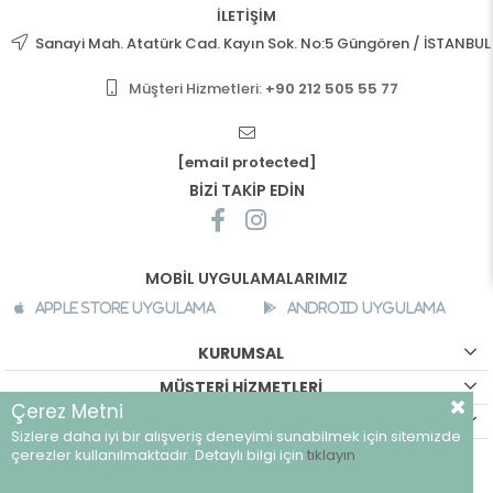
İLETİŞİM
Sanayi Mah. Atatürk Cad. Kayın Sok. No:5 Güngören / İSTANBUL
Müşteri Hizmetleri:
+90 212 505 55 77
[email protected]
BİZİ TAKİP EDİN
MOBİL UYGULAMALARIMIZ
Apple Store Uygulama
Android Uygulama
KURUMSAL
MÜŞTERİ HİZMETLERİ
Çerez Metni
ALIŞVERİŞ BİLGİLERİ
Sizlere daha iyi bir alışveriş deneyimi sunabilmek için sitemizde
©
breeze.com.tr - Tüm hakları saklıdır.
çerezler kullanılmaktadır. Detaylı bilgi için
tıklayın