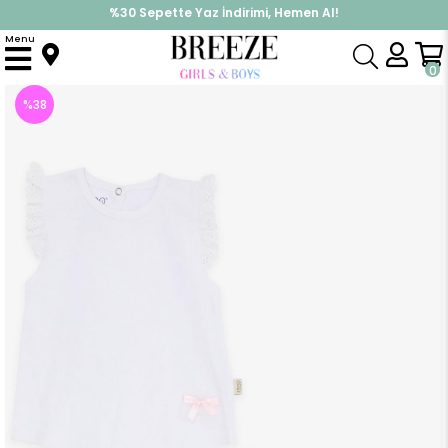
%30 Sepette Yaz İndirimi, Hemen Al!
İndirimlere ek %10 İndirimi Kap, Hemen Üye Ol!
Menu
Anasayfa
Kız Bebek
Takımlar
Kapri & Şort Takım
Kız Bebek Şortlu Takım Fiyonklu Beyaz (4 Ay)
0
%
38
İndirim