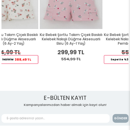
kılı
Kız Bebek Şortlu Takım Çiçek Baskılı
Kız Bebek Şortlu Takım Çiçek Bask
rlı
Kelebek Nakışlı Düğme Aksesuarlı
Kelebek Nakışlı Düğme Aksesuar
Ekru (6 Ay-1 Yaş)
Pembe (6 Ay-1 Yaş)
299,99 TL
554,99 TL
554,99 TL
388,49 TL
Sepette %30 İNDİRİM
E-BÜLTEN KAYIT
Kampanyalarımızdan haber almak için kayıt olun!
GÖNDER