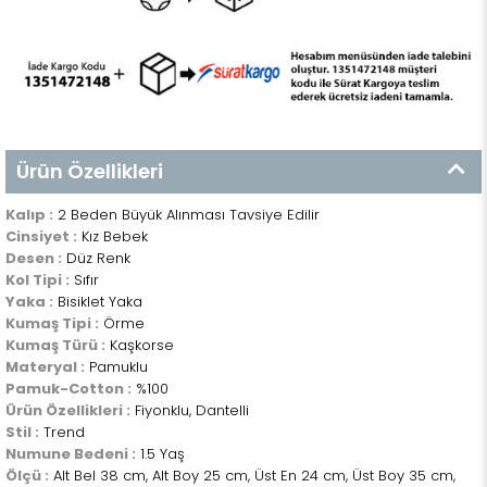
Ürün Özellikleri
Kalıp :
2 Beden Büyük Alınması Tavsiye Edilir
Cinsiyet :
Kız Bebek
Desen :
Düz Renk
Kol Tipi :
Sıfır
Yaka :
Bisiklet Yaka
Kumaş Tipi :
Örme
Kumaş Türü :
Kaşkorse
Materyal :
Pamuklu
Pamuk-Cotton :
%100
Ürün Özellikleri :
Fiyonklu, Dantelli
Stil :
Trend
Numune Bedeni :
1.5 Yaş
Ölçü :
Alt Bel 38 cm, Alt Boy 25 cm, Üst En 24 cm, Üst Boy 35 cm,