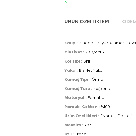
ÜRÜN ÖZELLIKLERI
ÖDEM
Kalıp :
2 Beden Büyük Alınması Tavsi
Cinsiyet :
Kız Çocuk
Kol Tipi :
Sıfır
Yaka :
Bisiklet Yaka
Kumaş Tipi :
Örme
Kumaş Türü :
Kaşkorse
Materyal :
Pamuklu
Pamuk-Cotton :
%100
Ürün Özellikleri :
Fiyonklu, Dantelli
Mevsim :
Yaz
Stil :
Trend