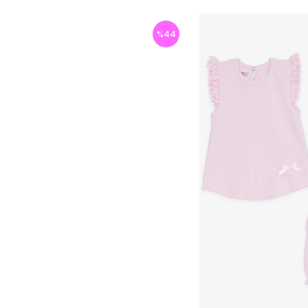
%
44
İndirim