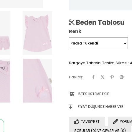
Beden Tablosu
Renk
Kargoya Tahmini Teslim Süresi
:
A
Paylaş:
İSTEK LISTEME EKLE
FIYAT DÜŞÜNCE HABER VER
TAVSIYE ET
YORUM
SORULAR (0) VE CEVAPLAR (0)