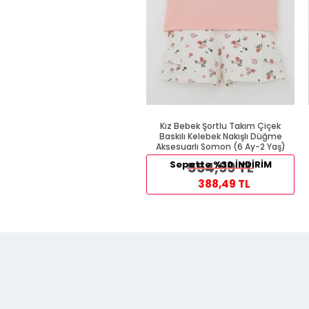
Kız Bebek Şortlu Takım Çiçek
Baskılı Kelebek Nakışlı Düğme
Aksesuarlı Somon (6 Ay-2 Yaş)
Sepette %30 İNDİRİM
554,99 TL
388,49 TL