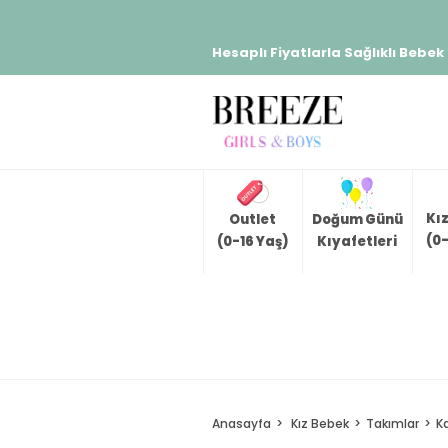
Hesaplı Fiyatlarla Sağlıklı Bebek
Kı
Outlet
Doğum Günü
(0-
(0-16 Yaş)
Kıyafetleri
Anasayfa
Kız Bebek
Takımlar
K