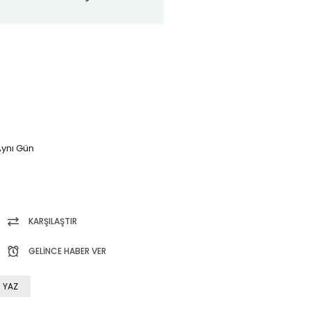
ynı Gün
KARŞILAŞTIR
GELINCE HABER VER
 YAZ