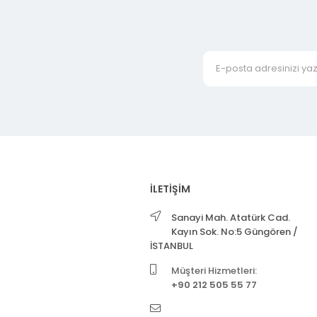
İLETİŞİM
Sanayi Mah. Atatürk Cad.
Kayın Sok. No:5 Güngören /
İSTANBUL
Müşteri Hizmetleri:
+90 212 505 55 77