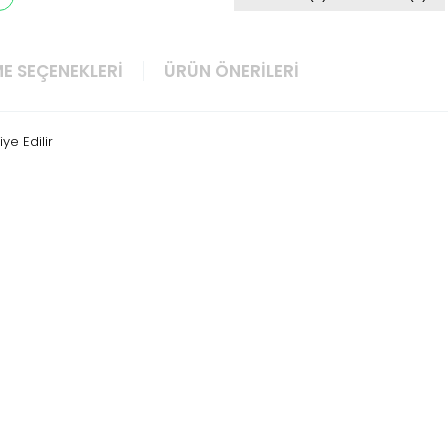
E SEÇENEKLERI
ÜRÜN ÖNERILERI
ye Edilir