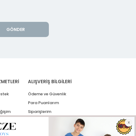
GÖNDER
ZMETLERİ
ALIŞVERİŞ BİLGİLERİ
stek
Ödeme ve Güvenlik
Para Puanlarım
eğişim
Siparişlerim
lerim
Kargo Takip
İade Taleplerim