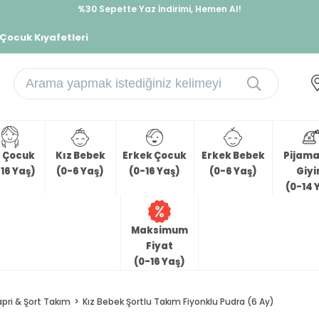
%30 Sepette Yaz İndirimi, Hemen Al!
İndirimlere ek %10 İndirimi Kap, Hemen Üye Ol!
 Çocuk Kıyafetleri
z Çocuk
Kız Bebek
Erkek Çocuk
Erkek Bebek
Pijama 
16 Yaş)
(0-6 Yaş)
(0-16 Yaş)
(0-6 Yaş)
Giy
(0-14 
Maksimum
Fiyat
(0-16 Yaş)
apri & Şort Takım
Kız Bebek Şortlu Takım Fiyonklu Pudra (6 Ay)