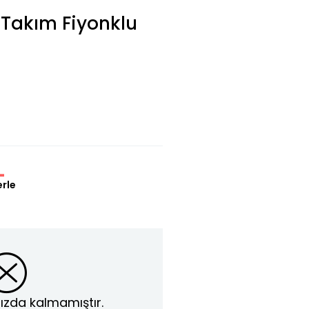
 Takım Fiyonklu
L
erle
ızda kalmamıştır.