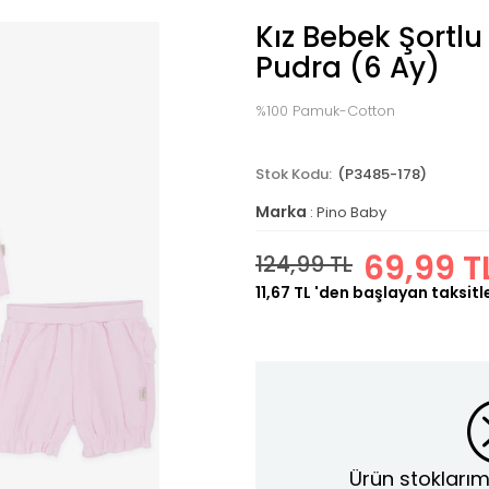
Kız Bebek Şortlu
Pudra (6 Ay)
%100 Pamuk-Cotton
(P3485-178)
Marka
:
Pino Baby
69,99 T
124,99 TL
11,67 TL
'den başlayan taksitl
Ürün stoklarım