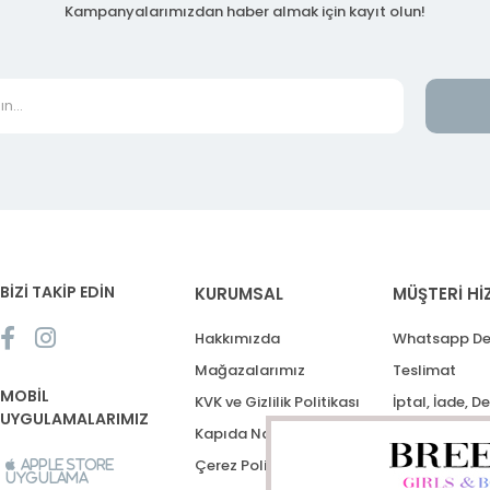
Kampanyalarımızdan haber almak için kayıt olun!
BİZİ TAKİP EDİN
KURUMSAL
MÜŞTERİ Hİ
Hakkımızda
Whatsapp De
Mağazalarımız
Teslimat
MOBİL
KVK ve Gizlilik Politikası
İptal, İade, D
UYGULAMALARIMIZ
Kapıda Nakit Ödeme
Destek Talep
Çerez Politikası
Apple Store
Uygulama