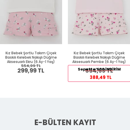
Kız Bebek Şortlu Takım Çiçek
Kız Bebek Şortlu Takım Çiçek
Baskılı Kelebek Nakışlı Düğme
Baskılı Kelebek Nakışlı Düğme
Aksesuarlı Ekru (6 Ay-1 Yaş)
Aksesuarlı Pembe (6 Ay-1 Yaş)
554,99 TL
299,99 TL
Sepette %30 İNDİRİM
554,99 TL
388,49 TL
E-BÜLTEN KAYIT