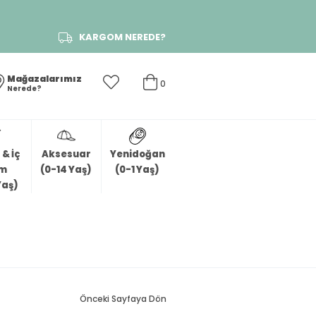
KARGOM NEREDE?
Mağazalarımız
0
Nerede?
& İç
Aksesuar
Yenidoğan
im
(0-14 Yaş)
(0-1 Yaş)
Yaş)
Önceki Sayfaya Dön